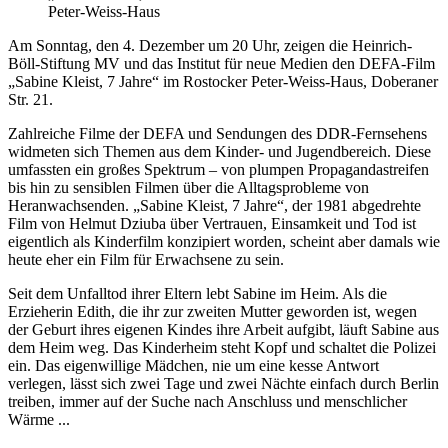
Peter-Weiss-Haus
Am Sonntag, den 4. Dezember um 20 Uhr, zeigen die Heinrich-
Böll-Stiftung MV und das Institut für neue Medien den DEFA-Film
„Sabine Kleist, 7 Jahre“ im Rostocker Peter-Weiss-Haus, Doberaner
Str. 21.
Zahlreiche Filme der DEFA und Sendungen des DDR-Fernsehens
widmeten sich Themen aus dem Kinder- und Jugendbereich. Diese
umfassten ein großes Spektrum – von plumpen Propagandastreifen
bis hin zu sensiblen Filmen über die Alltagsprobleme von
Heranwachsenden. „Sabine Kleist, 7 Jahre“, der 1981 abgedrehte
Film von Helmut Dziuba über Vertrauen, Einsamkeit und Tod ist
eigentlich als Kinderfilm konzipiert worden, scheint aber damals wie
heute eher ein Film für Erwachsene zu sein.
Seit dem Unfalltod ihrer Eltern lebt Sabine im Heim. Als die
Erzieherin Edith, die ihr zur zweiten Mutter geworden ist, wegen
der Geburt ihres eigenen Kindes ihre Arbeit aufgibt, läuft Sabine aus
dem Heim weg. Das Kinderheim steht Kopf und schaltet die Polizei
ein. Das eigenwillige Mädchen, nie um eine kesse Antwort
verlegen, lässt sich zwei Tage und zwei Nächte einfach durch Berlin
treiben, immer auf der Suche nach Anschluss und menschlicher
Wärme ...