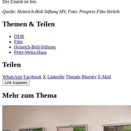
Der Eintritt ist frei.
Quelle: Heinrich-Böll-Stiftung MV, Foto: Progress Film-Verleih
Themen & Teilen
DDR
Film
Heinrich-Böll-Stiftung
Peter-Weiss-Haus
Teilen
WhatsApp
Facebook
X
LinkedIn
Threads
Bluesky
E-Mail
Link kopieren
Mehr zum Thema