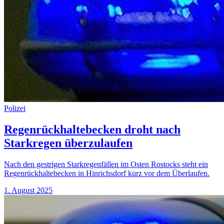
Polizei
Regenrückhaltebecken droht nach
Starkregen überzulaufen
Nach den gestrigen Starkregenfällen im Osten Rostocks steht ein
Regenrückhaltebecken in Hinrichsdorf kurz vor dem Überlaufen.
1. August 2025