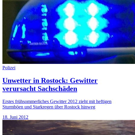
Polizei
Unwetter in Rostock: Gewitter
verursacht Sachschäden
Erstes frühsommerliches Gewitter 2012 zieht mit heftigen
Sturmböen und Starkregen über Rostock hinweg
18. Juni 2012