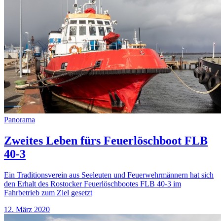
Panorama
Zweites Leben fürs Feuerlöschboot FLB
40-3
Ein Traditionsverein aus Seeleuten und Feuerwehrmännern hat sich
den Erhalt des Rostocker Feuerlöschbootes FLB 40-3 im
Fahrbetrieb zum Ziel gesetzt
12. März 2020