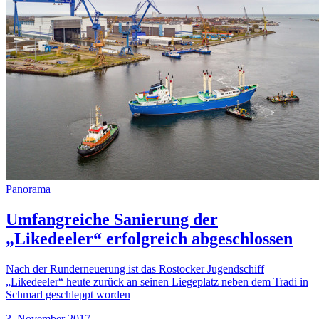
Panorama
Umfangreiche Sanierung der
„Likedeeler“ erfolgreich abgeschlossen
Nach der Runderneuerung ist das Rostocker Jugendschiff
„Likedeeler“ heute zurück an seinen Liegeplatz neben dem Tradi in
Schmarl geschleppt worden
3. November 2017