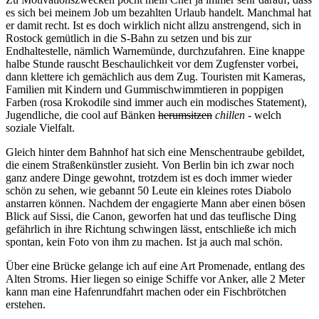
es sich bei meinem Job um bezahlten Urlaub handelt. Manchmal hat
er damit recht. Ist es doch wirklich nicht allzu anstrengend, sich in
Rostock gemütlich in die S-Bahn zu setzen und bis zur
Endhaltestelle, nämlich Warnemünde, durchzufahren. Eine knappe
halbe Stunde rauscht Beschaulichkeit vor dem Zugfenster vorbei,
dann klettere ich gemächlich aus dem Zug. Touristen mit Kameras,
Familien mit Kindern und Gummischwimmtieren in poppigen
Farben (rosa Krokodile sind immer auch ein modisches Statement),
Jugendliche, die cool auf Bänken
herumsitzen
chillen
- welch
soziale Vielfalt.
Gleich hinter dem Bahnhof hat sich eine Menschentraube gebildet,
die einem Straßenkünstler zusieht. Von Berlin bin ich zwar noch
ganz andere Dinge gewohnt, trotzdem ist es doch immer wieder
schön zu sehen, wie gebannt 50 Leute ein kleines rotes Diabolo
anstarren können. Nachdem der engagierte Mann aber einen bösen
Blick auf Sissi, die Canon, geworfen hat und das teuflische Ding
gefährlich in ihre Richtung schwingen lässt, entschließe ich mich
spontan, kein Foto von ihm zu machen. Ist ja auch mal schön.
Über eine Brücke gelange ich auf eine Art Promenade, entlang des
Alten Stroms. Hier liegen so einige Schiffe vor Anker, alle 2 Meter
kann man eine Hafenrundfahrt machen oder ein Fischbrötchen
erstehen.