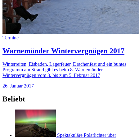
Termine
Warnemünder Wintervergnügen 2017
Winterreiten, Eisbaden, Lagerfeuer, Drachenfest und ein buntes
Programm am Strand gibt es beim 8. Warnemünder
Wintervergnügen vom 3. bis zum 5. Februar 2017
26. Januar 2017
Beliebt
Spektakuläre Polarlichter über