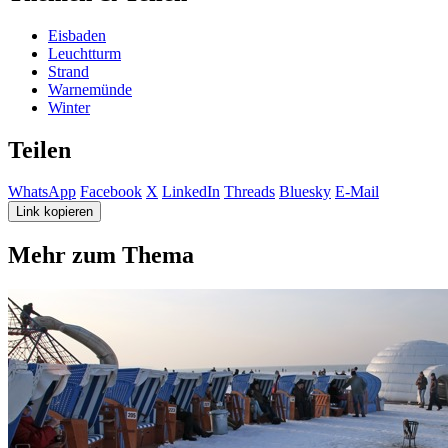
Eisbaden
Leuchtturm
Strand
Warnemünde
Winter
Teilen
WhatsApp
Facebook
X
LinkedIn
Threads
Bluesky
E-Mail
Link kopieren
Mehr zum Thema