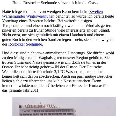
Bunte Rostocker Seehunde stürzen sich in die Ostsee
Hatte ich gestern noch von wenigen Besuchern beim
Zweiten
Warnemünder Wintervergnügen
berichtet, so wurde ich bereits heute
Vormittag eines Besseren belehrt. Bei weiterhin eisigen
Temperaturen und einem noch kräftiger wehenden Wind als gestern
pilgerten bereits zu früher Stunde viele Interessierte an den Strand.
Nicht etwa, um sich gemütlich mit einem Handtuch und einem
guten Buch in den weichen Sand zu legen – nein, sie kamen wegen
der
Rostocker Seehunde
.
Und diese sind nicht etwa animalischen Ursprungs. Sie dürften wohl
zu den Mutigsten und Waghalsigsten unserer Region gehören. Sie
trotzen Sturm und Nässe genauso wie ich, doch sie tun es in der
Ostsee. Ihr habt richtig gehört – IN der Ostsee. Der Deutsche
Wetterdienst meldete fröstelnde 3,1 °C Wassertemperatur, doch
keiner ließ sich davon abschrecken. Auch ein paar mutige Besucher
ließen sich dazu überreden, ins kühle Nass zu tauchen. Denn
immerhin winkte nach dem Überleben ein Erlass der Kurtaxe für
das gesamte Jahr 2011.