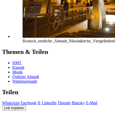
Rostock_oestliche_Altstadt_Nikolaikirche_Viergelinden
Themen & Teilen
HMT
Klassik
Musik
Östliche Altstadt
Winterserenade
Teilen
WhatsApp
Facebook
X
LinkedIn
Threads
Bluesky
E-Mail
Link kopieren