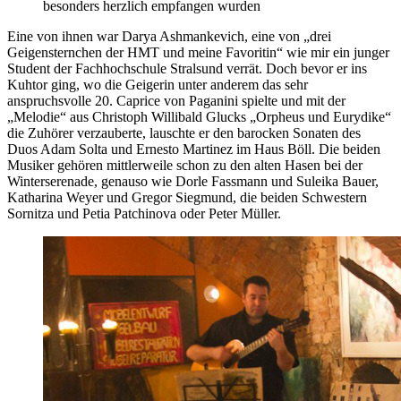
besonders herzlich empfangen wurden
Eine von ihnen war Darya Ashmankevich, eine von „drei
Geigensternchen der HMT und meine Favoritin“ wie mir ein junger
Student der Fachhochschule Stralsund verrät. Doch bevor er ins
Kuhtor ging, wo die Geigerin unter anderem das sehr
anspruchsvolle 20. Caprice von Paganini spielte und mit der
„Melodie“ aus Christoph Willibald Glucks „Orpheus und Eurydike“
die Zuhörer verzauberte, lauschte er den barocken Sonaten des
Duos Adam Solta und Ernesto Martinez im Haus Böll. Die beiden
Musiker gehören mittlerweile schon zu den alten Hasen bei der
Winterserenade, genauso wie Dorle Fassmann und Suleika Bauer,
Katharina Weyer und Gregor Siegmund, die beiden Schwestern
Sornitza und Petia Patchinova oder Peter Müller.