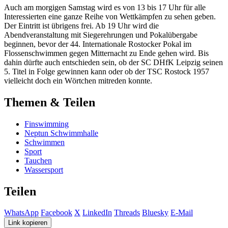
Auch am morgigen Samstag wird es von 13 bis 17 Uhr für alle
Interessierten eine ganze Reihe von Wettkämpfen zu sehen geben.
Der Eintritt ist übrigens frei. Ab 19 Uhr wird die
Abendveranstaltung mit Siegerehrungen und Pokalübergabe
beginnen, bevor der 44. Internationale Rostocker Pokal im
Flossenschwimmen gegen Mitternacht zu Ende gehen wird. Bis
dahin dürfte auch entschieden sein, ob der SC DHfK Leipzig seinen
5. Titel in Folge gewinnen kann oder ob der TSC Rostock 1957
vielleicht doch ein Wörtchen mitreden konnte.
Themen & Teilen
Finswimming
Neptun Schwimmhalle
Schwimmen
Sport
Tauchen
Wassersport
Teilen
WhatsApp
Facebook
X
LinkedIn
Threads
Bluesky
E-Mail
Link kopieren