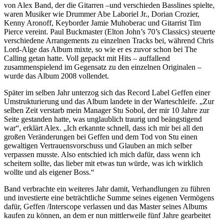
von Alex Band, der die Gitarren –und verschieden Basslines spielte,
waren Musiker wie Drummer Abe Laboriel Jr., Dorian Crozier,
Kenny Aronoff, Keyborder Jamie Muhoberac und Gitarrist Tim
Pierce vereint. Paul Buckmaster (Elton John’s 70’s Classics) steuerte
verschiedene Arrangements zu einzelnen Tracks bei, während Chris
Lord-Alge das Album mixte, so wie er es zuvor schon bei The
Calling getan hatte. Voll gepackt mit Hits – auffallend
zusammenspielend im Gegensatz zu den einzelnen Originalen –
wurde das Album 2008 vollendet.
Später im selben Jahr unterzog sich das Record Label Geffen einer
Umstrukturierung und das Album landete in der Warteschleife. „Zur
selben Zeit verstarb mein Manager Stu Sobol, der mir 10 Jahre zur
Seite gestanden hatte, was unglaublich traurig und beängstigend
war“, erklärt Alex. „Ich erkannte schnell, dass ich mir bei all den
großen Veränderungen bei Geffen und dem Tod von Stu einen
gewaltigen Vertrauensvorschuss und Glauben an mich selber
verpassen musste. Also entschied ich mich dafür, dass wenn ich
scheitern sollte, das lieber mit etwas tun würde, was ich wirklich
wollte und als eigener Boss.“
Band verbrachte ein weiteres Jahr damit, Verhandlungen zu führen
und investierte eine beträchtliche Summe seines eigenen Vermögens
dafür, Geffen /Interscope verlassen und das Master seines Albums
kaufen zu können, an dem er nun mittlerweile fünf Jahre gearbeitet