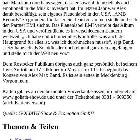
hat. Man kann durchaus sagen, dass er sowohl finanziell als auch
emotionell in die Musik investiert hat. Im letzten Jahr war Alex
damit beschäftigt, sein eigenes Plattenlabel in den USA „AMB
Records“ zu gründen, für das er ein Team zusammen stellte und sich
den Partner EMI suchte. Das Plattenlabel EMI vertreibt das Album
in den USA und veröffentlichte es in verschiedenen Ländern
weltweit. „Ich habe endlich über alles Kontrolle, was auch der
Hauptgrund für alles ist, was ich durchmachen musste“, sagt Band.
„Jetzt habe ich als Solokünstler noch einmal ganz neu angefangen
und stelle mich der Welt neu vor.“
Dem Rostocker Publikum übrigens auch ganz persönlich bei seinem
Live-Auftritt am 17. Oktober im Moya. Um 19 Uhr beginnt das
Konzert von Alex Max Band. Es ist sein erstes in Mecklenburg-
Vorpommern.
Karten gibt es an den bekannten Vorverkaufskassen, im Internet auf
www.goliath-show.de und unter der Tickethotline 0381 – 609350
(auch Kartenversand).
Quelle: GOLIATH Show & Promotion GmbH
Themen & Teilen
Konzert