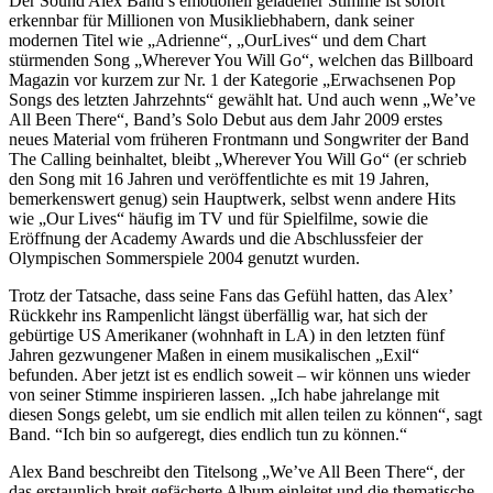
Der Sound Alex Band’s emotionell geladener Stimme ist sofort
erkennbar für Millionen von Musikliebhabern, dank seiner
modernen Titel wie „Adrienne“, „OurLives“ und dem Chart
stürmenden Song „Wherever You Will Go“, welchen das Billboard
Magazin vor kurzem zur Nr. 1 der Kategorie „Erwachsenen Pop
Songs des letzten Jahrzehnts“ gewählt hat. Und auch wenn „We’ve
All Been There“, Band’s Solo Debut aus dem Jahr 2009 erstes
neues Material vom früheren Frontmann und Songwriter der Band
The Calling beinhaltet, bleibt „Wherever You Will Go“ (er schrieb
den Song mit 16 Jahren und veröffentlichte es mit 19 Jahren,
bemerkenswert genug) sein Hauptwerk, selbst wenn andere Hits
wie „Our Lives“ häufig im TV und für Spielfilme, sowie die
Eröffnung der Academy Awards und die Abschlussfeier der
Olympischen Sommerspiele 2004 genutzt wurden.
Trotz der Tatsache, dass seine Fans das Gefühl hatten, das Alex’
Rückkehr ins Rampenlicht längst überfällig war, hat sich der
gebürtige US Amerikaner (wohnhaft in LA) in den letzten fünf
Jahren gezwungener Maßen in einem musikalischen „Exil“
befunden. Aber jetzt ist es endlich soweit – wir können uns wieder
von seiner Stimme inspirieren lassen. „Ich habe jahrelange mit
diesen Songs gelebt, um sie endlich mit allen teilen zu können“, sagt
Band. “Ich bin so aufgeregt, dies endlich tun zu können.“
Alex Band beschreibt den Titelsong „We’ve All Been There“, der
das erstaunlich breit gefächerte Album einleitet und die thematische