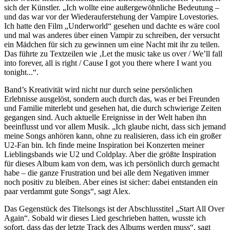
sich der Künstler. „Ich wollte eine außergewöhnliche Bedeutung –
und das war vor der Wiederauferstehung der Vampire Lovestories.
Ich hatte den Film „Underworld“ gesehen und dachte es wäre cool
und mal was anderes über einen Vampir zu schreiben, der versucht
ein Mädchen für sich zu gewinnen um eine Nacht mit ihr zu teilen.
Das führte zu Textzeilen wie ‚Let the music take us over / We’ll fall
into forever, all is right / Cause I got you there where I want you
tonight...“.
Band’s Kreativität wird nicht nur durch seine persönlichen
Erlebnisse ausgelöst, sondern auch durch das, was er bei Freunden
und Familie miterlebt und gesehen hat, die durch schwierige Zeiten
gegangen sind. Auch aktuelle Ereignisse in der Welt haben ihn
beeinflusst und vor allem Musik. „Ich glaube nicht, dass sich jemand
meine Songs anhören kann, ohne zu realisieren, dass ich ein großer
U2-Fan bin. Ich finde meine Inspiration bei Konzerten meiner
Lieblingsbands wie U2 und Coldplay. Aber die größte Inspiration
für dieses Album kam von dem, was ich persönlich durch gemacht
habe – die ganze Frustration und bei alle dem Negativen immer
noch positiv zu bleiben. Aber eines ist sicher: dabei entstanden ein
paar verdammt gute Songs“, sagt Alex.
Das Gegenstück des Titelsongs ist der Abschlusstitel „Start All Over
Again“. Sobald wir dieses Lied geschrieben hatten, wusste ich
sofort, dass das der letzte Track des Albums werden muss“, sagt