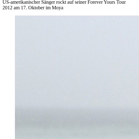
US-amerikanischer Sänger rockt auf seiner Forever Yours Tour
2012 am 17. Oktober im Moya