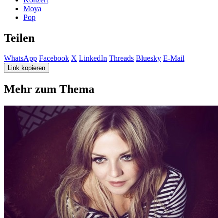
Moya
Pop
Teilen
WhatsApp
Facebook
X
LinkedIn
Threads
Bluesky
E-Mail
Link kopieren
Mehr zum Thema