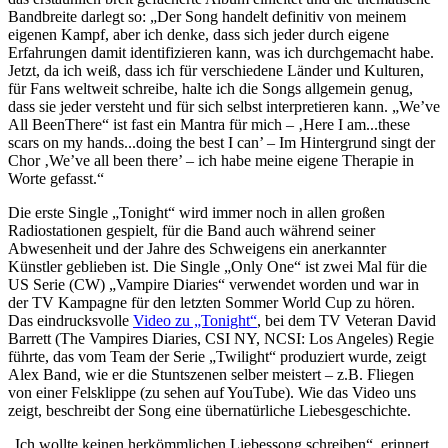
Bandbreite darlegt so: „Der Song handelt definitiv von meinem
eigenen Kampf, aber ich denke, dass sich jeder durch eigene
Erfahrungen damit identifizieren kann, was ich durchgemacht habe.
Jetzt, da ich weiß, dass ich für verschiedene Länder und Kulturen,
für Fans weltweit schreibe, halte ich die Songs allgemein genug,
dass sie jeder versteht und für sich selbst interpretieren kann. „We’ve
All BeenThere“ ist fast ein Mantra für mich – ‚Here I am...these
scars on my hands...doing the best I can’ – Im Hintergrund singt der
Chor ‚We’ve all been there’ – ich habe meine eigene Therapie in
Worte gefasst.“
Die erste Single „Tonight“ wird immer noch in allen großen
Radiostationen gespielt, für die Band auch während seiner
Abwesenheit und der Jahre des Schweigens ein anerkannter
Künstler geblieben ist. Die Single „Only One“ ist zwei Mal für die
US Serie (CW) „Vampire Diaries“ verwendet worden und war in
der TV Kampagne für den letzten Sommer World Cup zu hören.
Das eindrucksvolle
Video zu „Tonight“
, bei dem TV Veteran David
Barrett (The Vampires Diaries, CSI NY, NCSI: Los Angeles) Regie
führte, das vom Team der Serie „Twilight“ produziert wurde, zeigt
Alex Band, wie er die Stuntszenen selber meistert – z.B. Fliegen
von einer Felsklippe (zu sehen auf YouTube). Wie das Video uns
zeigt, beschreibt der Song eine übernatürliche Liebesgeschichte.
„Ich wollte keinen herkömmlichen Liebessong schreiben“, erinnert