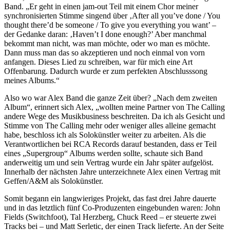
Band. „Er geht in einen jam-out Teil mit einem Chor meiner
synchronisierten Stimme singend über ‚After all you’ve done / You
thought there’d be someone / To give you everything you want’ –
der Gedanke daran: ‚Haven’t I done enough?’ Aber manchmal
bekommt man nicht, was man möchte, oder wo man es möchte.
Dann muss man das so akzeptieren und noch einmal von vorn
anfangen. Dieses Lied zu schreiben, war für mich eine Art
Offenbarung. Dadurch wurde er zum perfekten Abschlusssong
meines Albums.“
Also wo war Alex Band die ganze Zeit über? „Nach dem zweiten
Album“, erinnert sich Alex, „wollten meine Partner von The Calling
andere Wege des Musikbusiness beschreiten. Da ich als Gesicht und
Stimme von The Calling mehr oder weniger alles alleine gemacht
habe, beschloss ich als Solokünstler weiter zu arbeiten. Als die
Verantwortlichen bei RCA Records darauf bestanden, dass er Teil
eines „Supergroup“ Albums werden sollte, schaute sich Band
anderweitig um und sein Vertrag wurde ein Jahr später aufgelöst.
Innerhalb der nächsten Jahre unterzeichnete Alex einen Vertrag mit
Geffen/A&M als Solokünstler.
Somit begann ein langwieriges Projekt, das fast drei Jahre dauerte
und in das letztlich fünf Co-Produzenten eingebunden waren: John
Fields (Switchfoot), Tal Herzberg, Chuck Reed – er steuerte zwei
Tracks bei – und Matt Serletic, der einen Track lieferte. An der Seite