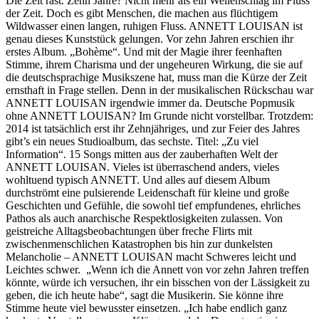
Die Zeit rast. Zehn Jahre? Nicht mehr als ein Wellenschlag im Fluss
der Zeit. Doch es gibt Menschen, die machen aus flüchtigem
Wildwasser einen langen, ruhigen Fluss. ANNETT LOUISAN ist
genau dieses Kunststück gelungen. Vor zehn Jahren erschien ihr
erstes Album. „Bohème“. Und mit der Magie ihrer feenhaften
Stimme, ihrem Charisma und der ungeheuren Wirkung, die sie auf
die deutschsprachige Musikszene hat, muss man die Kürze der Zeit
ernsthaft in Frage stellen. Denn in der musikalischen Rückschau war
ANNETT LOUISAN irgendwie immer da. Deutsche Popmusik
ohne ANNETT LOUISAN? Im Grunde nicht vorstellbar. Trotzdem:
2014 ist tatsächlich erst ihr Zehnjähriges, und zur Feier des Jahres
gibt’s ein neues Studioalbum, das sechste. Titel: „Zu viel
Information“. 15 Songs mitten aus der zauberhaften Welt der
ANNETT LOUISAN. Vieles ist überraschend anders, vieles
wohltuend typisch ANNETT. Und alles auf diesem Album
durchströmt eine pulsierende Leidenschaft für kleine und große
Geschichten und Gefühle, die sowohl tief empfundenes, ehrliches
Pathos als auch anarchische Respektlosigkeiten zulassen. Von
geistreiche Alltagsbeobachtungen über freche Flirts mit
zwischenmenschlichen Katastrophen bis hin zur dunkelsten
Melancholie – ANNETT LOUISAN macht Schweres leicht und
Leichtes schwer. „Wenn ich die Annett von vor zehn Jahren treffen
könnte, würde ich versuchen, ihr ein bisschen von der Lässigkeit zu
geben, die ich heute habe“, sagt die Musikerin. Sie könne ihre
Stimme heute viel bewusster einsetzen. „Ich habe endlich ganz