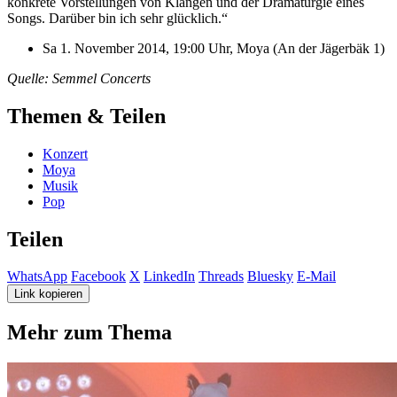
konkrete Vorstellungen von Klängen und der Dramaturgie eines
Songs. Darüber bin ich sehr glücklich.“
Sa 1. November 2014, 19:00 Uhr, Moya (An der Jägerbäk 1)
Quelle: Semmel Concerts
Themen & Teilen
Konzert
Moya
Musik
Pop
Teilen
WhatsApp
Facebook
X
LinkedIn
Threads
Bluesky
E-Mail
Link kopieren
Mehr zum Thema