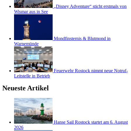
„Disney Adventure“ sticht erstmals von
Wismar aus in See
Mondfinsternis & Blutmond in
Warnemünde
Feuerwehr Rostock nimmt neue Notruf-
Leitstelle in Betrieb
Neueste Artikel
Hanse Sail Rostock startet am 6. August
2026