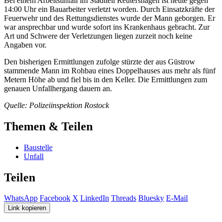
Bei einem Arbeitsunfall im Stadtteil Reutershagen ist heute gegen
14:00 Uhr ein Bauarbeiter verletzt worden. Durch Einsatzkräfte der
Feuerwehr und des Rettungsdienstes wurde der Mann geborgen. Er
war ansprechbar und wurde sofort ins Krankenhaus gebracht. Zur
Art und Schwere der Verletzungen liegen zurzeit noch keine
Angaben vor.
Den bisherigen Ermittlungen zufolge stürzte der aus Güstrow
stammende Mann im Rohbau eines Doppelhauses aus mehr als fünf
Metern Höhe ab und fiel bis in den Keller. Die Ermittlungen zum
genauen Unfallhergang dauern an.
Quelle: Polizeiinspektion Rostock
Themen & Teilen
Baustelle
Unfall
Teilen
WhatsApp
Facebook
X
LinkedIn
Threads
Bluesky
E-Mail
Link kopieren