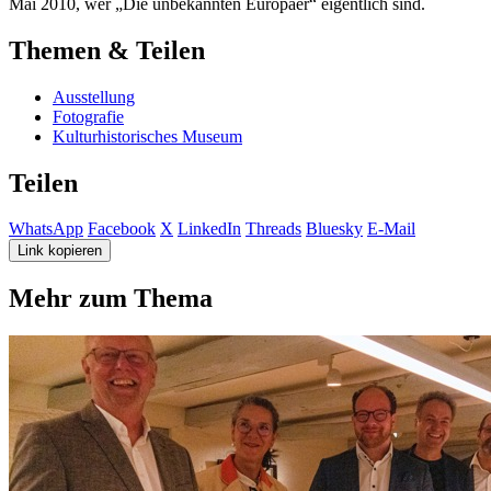
Mai 2010, wer „Die unbekannten Europäer“ eigentlich sind.
Themen & Teilen
Ausstellung
Fotografie
Kulturhistorisches Museum
Teilen
WhatsApp
Facebook
X
LinkedIn
Threads
Bluesky
E-Mail
Link kopieren
Mehr zum Thema