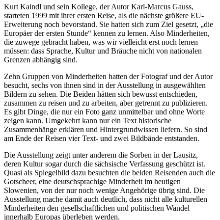
Kurt Kaindl und sein Kollege, der Autor Karl-Marcus Gauss,
starteten 1999 mit ihrer ersten Reise, als die nächste größere EU-
Erweiterung noch bevorstand. Sie hatten sich zum Ziel gesetzt, „die
Europäer der ersten Stunde“ kennen zu lernen. Also Minderheiten,
die zuwege gebracht haben, was wir vielleicht erst noch lernen
müssen: dass Sprache, Kultur und Bräuche nicht von nationalen
Grenzen abhängig sind.
Zehn Gruppen von Minderheiten hatten der Fotograf und der Autor
besucht, sechs von ihnen sind in der Ausstellung in ausgewählten
Bildern zu sehen. Die Beiden hätten sich bewusst entschieden,
zusammen zu reisen und zu arbeiten, aber getrennt zu publizieren.
Es gibt Dinge, die nur ein Foto ganz unmittelbar und ohne Worte
zeigen kann. Umgekehrt kann nur ein Text historische
Zusammenhänge erklären und Hintergrundwissen liefern. So sind
am Ende der Reisen vier Text- und zwei Bildbände entstanden.
Die Ausstellung zeigt unter anderem die Sorben in der Lausitz,
deren Kultur sogar durch die sächsische Verfassung geschützt ist.
Quasi als Spiegelbild dazu besuchten die beiden Reisenden auch die
Gotscheer, eine deutschsprachige Minderheit im heutigen
Slowenien, von der nur noch wenige Angehörige übrig sind. Die
Ausstellung mache damit auch deutlich, dass nicht alle kulturellen
Minderheiten den gesellschaftlichen und politischen Wandel
innerhalb Europas überleben werden.