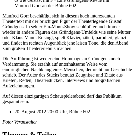
G wie Gustav. mit F - Eine Gründgens-Revue mit
Manfred Gorr an der Bühne 602
Manfred Gorr beschäftigt sich in diesem hoch interessanten
Theatertext mit der brüchigen Figur der Theaterlegende Gustaf
Gründgens. In seiner Ein-Mann-Show schlüpft er auch immer
wieder in andere Figuren des Gründgens-Umfelds wie seine Mutter
oder Klaus Mann. Er singt, spielt Klavier, zitiert, parodiert, glänzt
und findet im rechten Augenblick jene leisen Töne, die den Abend
zum großen Theatererlebnis machen.
Die Aufführung ist weder eine Hommage an Gründgens noch
Verdammung. Sie erzählt auf unterhaltsame Weise vom
eindringlichen Nachklang eines Menschen, der nicht nur Geschichte
schrieb. Der Autor des Stücks benutzt Zeugnisse und Zitate aus
Briefen, Reden, Theaterstücken, Interviews und biografischen
Aufzeichnungen.
Auf diesen einzigartigen Schauspielerabend darf das Publikum
gespannt sein.
20. August 2012 20:00 Uhr, Bühne 602
Foto: Veranstalter
Themen & Teilen