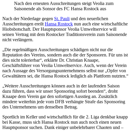
Nach den erneuten Ausschreitungen steigt Veolia zum
Saisonende als Sonsor des FC Hansa Rostock aus
Nach der Niederlage gegen
St. Pauli
und den neuerlichen
Ausschreitungen ereilt
Hansa Rostock
nun auch eine wirtschaftliche
Hiobsbotschaft. Der Hauptsponsor Veolia Umweltservice will
seinen Vertrag mit dem Rostocker Traditionsverein zum Saisonende
nicht verlängern.
„Die regelmäßigen Ausschreitungen schädigen nicht nur die
Reputation des Vereins, sondern auch die der Sponsoren. Für uns ist
dies nicht tolerierbar“, erklärte Dr. Christian Knaape,
Geschäftsführer von Veolia Umweltservice. Auch, wenn der Verein
nach Aussage des Versorgungsunternehmens selbst nur „Opfer von
Gewalttätern sei, die Hansa Rostock lediglich als Plattform nutzten.“
„Weitere Ausschreitungen können auch in der laufenden Saison
dazu führen, dass wir unser Sponsoring sofort beenden“, droht
Knaape dem Verein gar den sofortigen Ausstieg an. Zusätzlich
mindere weiterhin jede vom DFB verhängte Strafe das Sponsoring
des Unternehmens um denselben Betrag.
Sportlich im Keller und wirtschaftlich für die 2. Liga denkbar knapp
bei Kasse, muss sich Hansa Rostock nun auch noch einen neuen
Hauptsponsor suchen. Dank einiger unbelehrbarer Chaoten und –