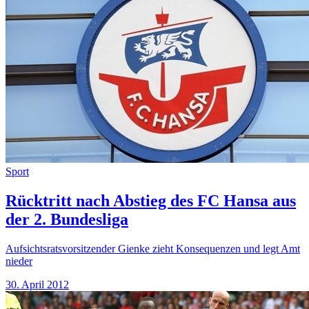
Sport
Rücktritt nach Abstieg des FC Hansa aus
der 2. Bundesliga
Aufsichtsratsvorsitzender Gienke zieht Konsequenzen und legt Amt
nieder
30. April 2012