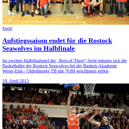
Sport
Aufstiegssaison endet für die Rostock
Seawolves im Halbfinale
Im zweiten Halbfinalspiel der „Best-of-Three“-Serie müssen sich die
Basketballer der Rostock Seawolves bei der Baskets Akademie
Weser-Ems / Oldenburger TB mit 70:89 geschlagen geben
19. April 2015