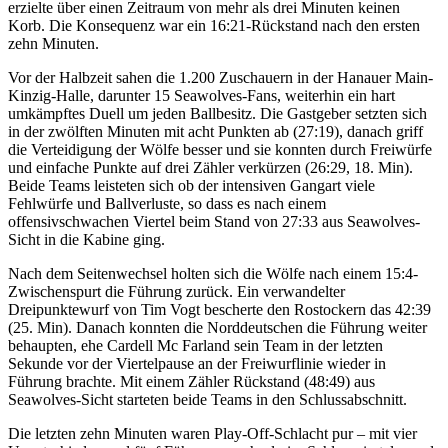
erzielte über einen Zeitraum von mehr als drei Minuten keinen
Korb. Die Konsequenz war ein 16:21-Rückstand nach den ersten
zehn Minuten.
Vor der Halbzeit sahen die 1.200 Zuschauern in der Hanauer Main-
Kinzig-Halle, darunter 15 Seawolves-Fans, weiterhin ein hart
umkämpftes Duell um jeden Ballbesitz. Die Gastgeber setzten sich
in der zwölften Minuten mit acht Punkten ab (27:19), danach griff
die Verteidigung der Wölfe besser und sie konnten durch Freiwürfe
und einfache Punkte auf drei Zähler verkürzen (26:29, 18. Min).
Beide Teams leisteten sich ob der intensiven Gangart viele
Fehlwürfe und Ballverluste, so dass es nach einem
offensivschwachen Viertel beim Stand von 27:33 aus Seawolves-
Sicht in die Kabine ging.
Nach dem Seitenwechsel holten sich die Wölfe nach einem 15:4-
Zwischenspurt die Führung zurück. Ein verwandelter
Dreipunktewurf von Tim Vogt bescherte den Rostockern das 42:39
(25. Min). Danach konnten die Norddeutschen die Führung weiter
behaupten, ehe Cardell Mc Farland sein Team in der letzten
Sekunde vor der Viertelpause an der Freiwurflinie wieder in
Führung brachte. Mit einem Zähler Rückstand (48:49) aus
Seawolves-Sicht starteten beide Teams in den Schlussabschnitt.
Die letzten zehn Minuten waren Play-Off-Schlacht pur – mit vier