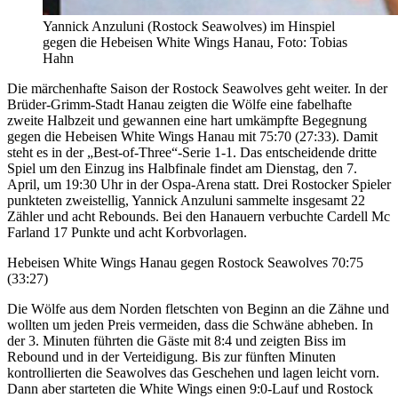
Yannick Anzuluni (Rostock Seawolves) im Hinspiel
gegen die Hebeisen White Wings Hanau, Foto: Tobias
Hahn
Die märchenhafte Saison der Rostock Seawolves geht weiter. In der
Brüder-Grimm-Stadt Hanau zeigten die Wölfe eine fabelhafte
zweite Halbzeit und gewannen eine hart umkämpfte Begegnung
gegen die Hebeisen White Wings Hanau mit 75:70 (27:33). Damit
steht es in der „Best-of-Three“-Serie 1-1. Das entscheidende dritte
Spiel um den Einzug ins Halbfinale findet am Dienstag, den 7.
April, um 19:30 Uhr in der Ospa-Arena statt. Drei Rostocker Spieler
punkteten zweistellig, Yannick Anzuluni sammelte insgesamt 22
Zähler und acht Rebounds. Bei den Hanauern verbuchte Cardell Mc
Farland 17 Punkte und acht Korbvorlagen.
Hebeisen White Wings Hanau gegen Rostock Seawolves 70:75
(33:27)
Die Wölfe aus dem Norden fletschten von Beginn an die Zähne und
wollten um jeden Preis vermeiden, dass die Schwäne abheben. In
der 3. Minuten führten die Gäste mit 8:4 und zeigten Biss im
Rebound und in der Verteidigung. Bis zur fünften Minuten
kontrollierten die Seawolves das Geschehen und lagen leicht vorn.
Dann aber starteten die White Wings einen 9:0-Lauf und Rostock