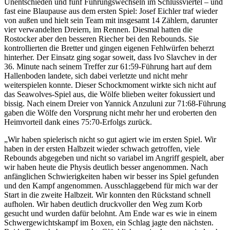
Unentschieden und fünf Führungswechseln im Schlussviertel – und
fast eine Blaupause aus dem ersten Spiel: Josef Eichler traf wieder
von außen und hielt sein Team mit insgesamt 14 Zählern, darunter
vier verwandelten Dreiern, im Rennen. Diesmal hatten die
Rostocker aber den besseren Riecher bei den Rebounds. Sie
kontrollierten die Bretter und gingen eigenen Fehlwürfen beherzt
hinterher. Der Einsatz ging sogar soweit, dass Ivo Slavchev in der
36. Minute nach seinem Treffer zur 61:59-Führung hart auf dem
Hallenboden landete, sich dabei verletzte und nicht mehr
weiterspielen konnte. Dieser Schockmoment wirkte sich nicht auf
das Seawolves-Spiel aus, die Wölfe blieben weiter fokussiert und
bissig. Nach einem Dreier von Yannick Anzuluni zur 71:68-Führung
gaben die Wölfe den Vorsprung nicht mehr her und eroberten den
Heimvorteil dank eines 75:70-Erfolgs zurück.
„Wir haben spielerisch nicht so gut agiert wie im ersten Spiel. Wir
haben in der ersten Halbzeit wieder schwach getroffen, viele
Rebounds abgegeben und nicht so variabel im Angriff gespielt, aber
wir haben heute die Physis deutlich besser angenommen. Nach
anfänglichen Schwierigkeiten haben wir besser ins Spiel gefunden
und den Kampf angenommen. Ausschlaggebend für mich war der
Start in die zweite Halbzeit. Wir konnten den Rückstand schnell
aufholen. Wir haben deutlich druckvoller den Weg zum Korb
gesucht und wurden dafür belohnt. Am Ende war es wie in einem
Schwergewichtskampf im Boxen, ein Schlag jagte den nächsten.