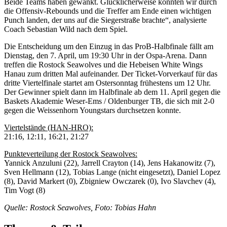
Beide Teams haben gewankt. Glücklicherweise konnten wir durch
die Offensiv-Rebounds und die Treffer am Ende einen wichtigen
Punch landen, der uns auf die Siegerstraße brachte“, analysierte
Coach Sebastian Wild nach dem Spiel.
Die Entscheidung um den Einzug in das ProB-Halbfinale fällt am
Dienstag, den 7. April, um 19:30 Uhr in der Ospa-Arena. Dann
treffen die Rostock Seawolves und die Hebeisen White Wings
Hanau zum dritten Mal aufeinander. Der Ticket-Vorverkauf für das
dritte Viertelfinale startet am Ostersonntag frühestens um 12 Uhr.
Der Gewinner spielt dann im Halbfinale ab dem 11. April gegen die
Baskets Akademie Weser-Ems / Oldenburger TB, die sich mit 2-0
gegen die Weissenhorn Youngstars durchsetzen konnte.
Viertelstände (HAN-HRO):
21:16, 12:11, 16:21, 21:27
Punkteverteilung der Rostock Seawolves:
Yannick Anzuluni (22), Jarrell Crayton (14), Jens Hakanowitz (7),
Sven Hellmann (12), Tobias Lange (nicht eingesetzt), Daniel Lopez
(8), David Markert (0), Zbigniew Owczarek (0), Ivo Slavchev (4),
Tim Vogt (8)
Quelle: Rostock Seawolves, Foto: Tobias Hahn