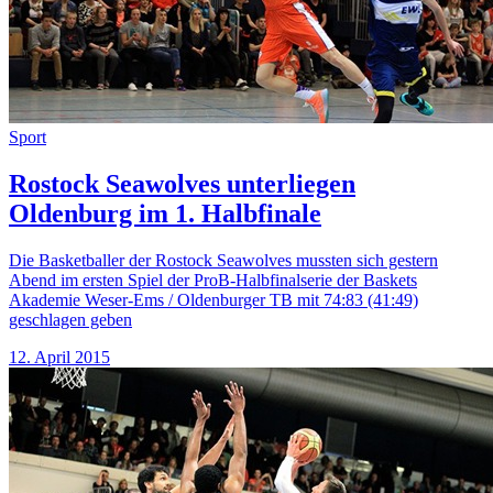
Sport
Rostock Seawolves unterliegen
Oldenburg im 1. Halbfinale
Die Basketballer der Rostock Seawolves mussten sich gestern
Abend im ersten Spiel der ProB-Halbfinalserie der Baskets
Akademie Weser-Ems / Oldenburger TB mit 74:83 (41:49)
geschlagen geben
12. April 2015