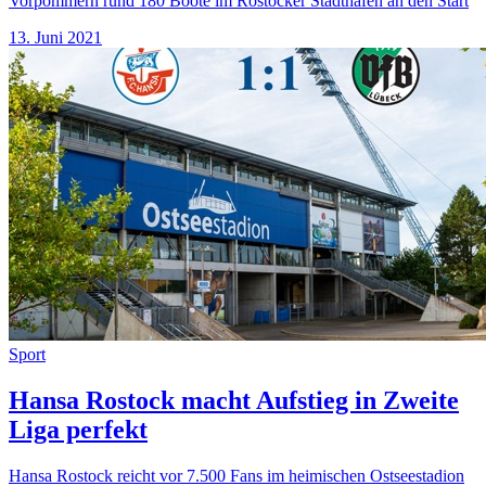
Vorpommern rund 180 Boote im Rostocker Stadthafen an den Start
13. Juni 2021
Sport
Hansa Rostock macht Aufstieg in Zweite
Liga perfekt
Hansa Rostock reicht vor 7.500 Fans im heimischen Ostseestadion