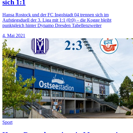
sich 1:1
Hansa Rostock und der FC Ingolstadt 04 trennen sich im
Aufstiegsduell der 3. Liga mit 1:1 (0:0) – die Kogge bleibt
punktgleich hinter Dynamo Dresden Tabellenzweiter
4. Mai 2021
Sport