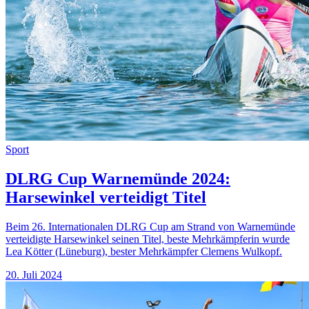
Sport
DLRG Cup Warnemünde 2024:
Harsewinkel verteidigt Titel
Beim 26. Internationalen DLRG Cup am Strand von Warnemünde
verteidigte Harsewinkel seinen Titel, beste Mehrkämpferin wurde
Lea Kötter (Lüneburg), bester Mehrkämpfer Clemens Wulkopf.
20. Juli 2024