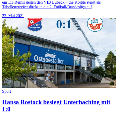
ein 1:1-Remis gegen den VfB Lübeck – die Kogge steigt als
Tabellenzweiter direkt in die 2. Fußball-Bundesliga auf
22. Mai 2021
Sport
Hansa Rostock besiegt Unterhaching mit
1:0