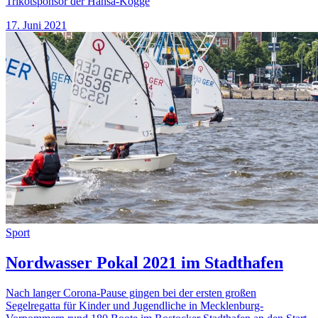
Trikotsponsor der Hansa-Kogge
17. Juni 2021
Sport
Nordwasser Pokal 2021 im Stadthafen
Nach langer Corona-Pause gingen bei der ersten großen
Segelregatta für Kinder und Jugendliche in Mecklenburg-