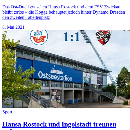
Das Ost-Duell zwischen Hansa Rostock und dem FSV Zwickau
bleibt torlos – die Kogge behauptet jedoch hinter Dynamo Dresden
den zweiten Tabellenplatz
8. Mai 2021
Sport
Hansa Rostock und Ingolstadt trennen