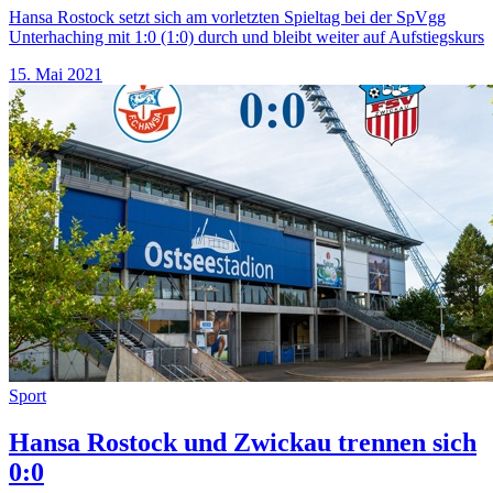
Hansa Rostock setzt sich am vorletzten Spieltag bei der SpVgg
Unterhaching mit 1:0 (1:0) durch und bleibt weiter auf Aufstiegskurs
15. Mai 2021
Sport
Hansa Rostock und Zwickau trennen sich
0:0