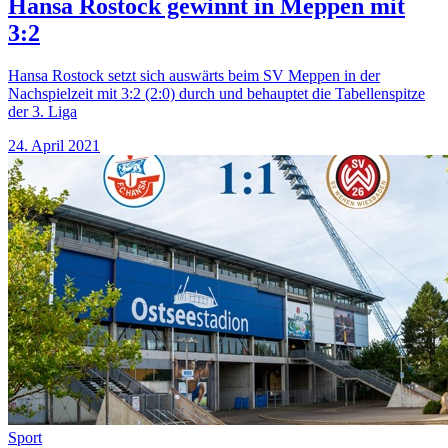
Hansa Rostock gewinnt in Meppen mit
3:2
Hansa Rostock setzt sich auswärts beim SV Meppen in der
Nachspielzeit mit 3:2 (2:0) durch und behauptet die Tabellenspitze
der 3. Liga
24. April 2021
Sport