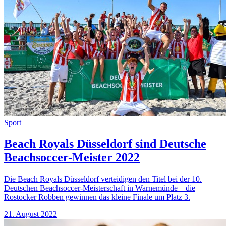
Sport
Beach Royals Düsseldorf sind Deutsche
Beachsoccer-Meister 2022
Die Beach Royals Düsseldorf verteidigen den Titel bei der 10.
Deutschen Beachsoccer-Meisterschaft in Warnemünde – die
Rostocker Robben gewinnen das kleine Finale um Platz 3.
21. August 2022