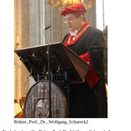
Rektor_Prof._Dr._Wolfgang_Schareck2