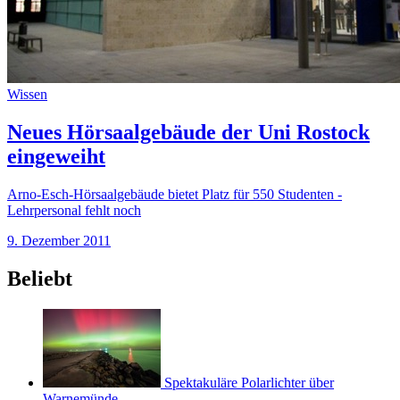
Wissen
Neues Hörsaalgebäude der Uni Rostock
eingeweiht
Arno-Esch-Hörsaalgebäude bietet Platz für 550 Studenten -
Lehrpersonal fehlt noch
9. Dezember 2011
Beliebt
Spektakuläre Polarlichter über
Warnemünde