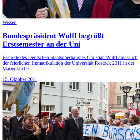
Wissen
Bundespräsident Wulff begrüßt
Erstsemester an der Uni
Festrede des Deutschen Staatsoberhauptes Christian Wulff anlässlich
der feierlichen Immatrikulation der Universität Rostock 2011 in der
Marienkirche
15. Oktober 2011