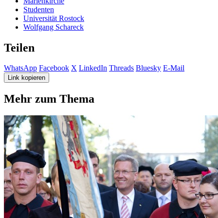
Marienkirche
Studenten
Universität Rostock
Wolfgang Schareck
Teilen
WhatsApp
Facebook
X
LinkedIn
Threads
Bluesky
E-Mail
Link kopieren
Mehr zum Thema