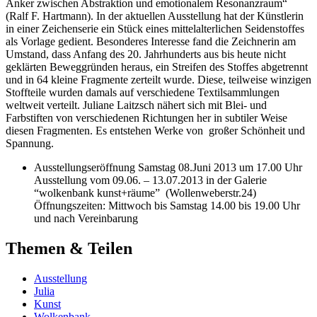
Anker zwischen Abstraktion und emotionalem Resonanzraum“
(Ralf F. Hartmann). In der aktuellen Ausstellung hat der Künstlerin
in einer Zeichenserie ein Stück eines mittelalterlichen Seidenstoffes
als Vorlage gedient. Besonderes Interesse fand die Zeichnerin am
Umstand, dass Anfang des 20. Jahrhunderts aus bis heute nicht
geklärten Beweggründen heraus, ein Streifen des Stoffes abgetrennt
und in 64 kleine Fragmente zerteilt wurde. Diese, teilweise winzigen
Stoffteile wurden damals auf verschiedene Textilsammlungen
weltweit verteilt. Juliane Laitzsch nähert sich mit Blei- und
Farbstiften von verschiedenen Richtungen her in subtiler Weise
diesen Fragmenten. Es entstehen Werke von großer Schönheit und
Spannung.
Ausstellungseröffnung Samstag 08.Juni 2013 um 17.00 Uhr
Ausstellung vom 09.06. – 13.07.2013 in der Galerie
“wolkenbank kunst+räume” (Wollenweberstr.24)
Öffnungszeiten: Mittwoch bis Samstag 14.00 bis 19.00 Uhr
und nach Vereinbarung
Themen & Teilen
Ausstellung
Julia
Kunst
Wolkenbank