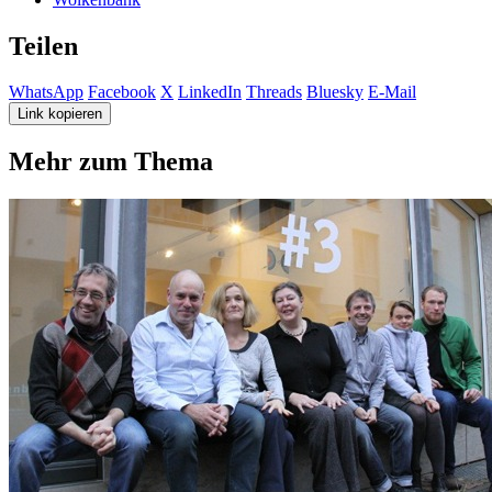
Teilen
WhatsApp
Facebook
X
LinkedIn
Threads
Bluesky
E-Mail
Link kopieren
Mehr zum Thema