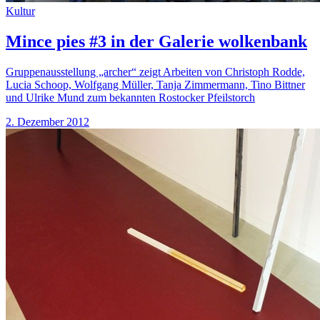
Kultur
Mince pies #3 in der Galerie wolkenbank
Gruppenausstellung „archer“ zeigt Arbeiten von Christoph Rodde,
Lucia Schoop, Wolfgang Müller, Tanja Zimmermann, Tino Bittner
und Ulrike Mund zum bekannten Rostocker Pfeilstorch
2. Dezember 2012