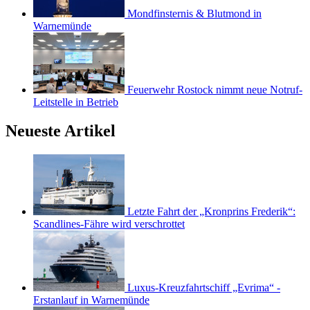
Mondfinsternis & Blutmond in
Warnemünde
Feuerwehr Rostock nimmt neue Notruf-
Leitstelle in Betrieb
Neueste Artikel
Letzte Fahrt der „Kronprins Frederik“:
Scandlines-Fähre wird verschrottet
Luxus-Kreuzfahrtschiff „Evrima“ -
Erstanlauf in Warnemünde