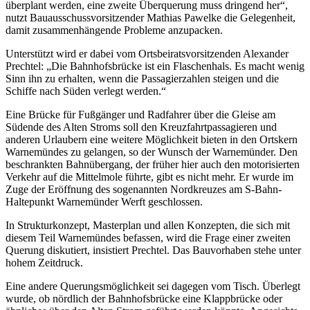
überplant werden, eine zweite Überquerung muss dringend her“,
nutzt Bauausschussvorsitzender Mathias Pawelke die Gelegenheit,
damit zusammenhängende Probleme anzupacken.
Unterstützt wird er dabei vom Ortsbeiratsvorsitzenden Alexander
Prechtel: „Die Bahnhofsbrücke ist ein Flaschenhals. Es macht wenig
Sinn ihn zu erhalten, wenn die Passagierzahlen steigen und die
Schiffe nach Süden verlegt werden.“
Eine Brücke für Fußgänger und Radfahrer über die Gleise am
Südende des Alten Stroms soll den Kreuzfahrtpassagieren und
anderen Urlaubern eine weitere Möglichkeit bieten in den Ortskern
Warnemündes zu gelangen, so der Wunsch der Warnemünder. Den
beschrankten Bahnübergang, der früher hier auch den motorisierten
Verkehr auf die Mittelmole führte, gibt es nicht mehr. Er wurde im
Zuge der Eröffnung des sogenannten Nordkreuzes am S-Bahn-
Haltepunkt Warnemünder Werft geschlossen.
In Strukturkonzept, Masterplan und allen Konzepten, die sich mit
diesem Teil Warnemündes befassen, wird die Frage einer zweiten
Querung diskutiert, insistiert Prechtel. Das Bauvorhaben stehe unter
hohem Zeitdruck.
Eine andere Querungsmöglichkeit sei dagegen vom Tisch. Überlegt
wurde, ob nördlich der Bahnhofsbrücke eine Klappbrücke oder