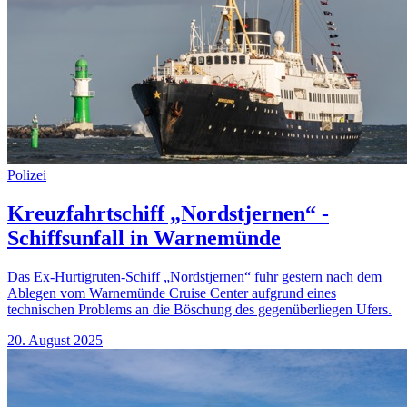
Polizei
Kreuzfahrtschiff „Nordstjernen“ -
Schiffsunfall in Warnemünde
Das Ex-Hurtigruten-Schiff „Nordstjernen“ fuhr gestern nach dem
Ablegen vom Warnemünde Cruise Center aufgrund eines
technischen Problems an die Böschung des gegenüberliegen Ufers.
20. August 2025