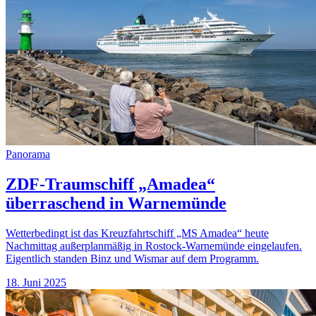
Panorama
ZDF-Traumschiff „Amadea“
überraschend in Warnemünde
Wetterbedingt ist das Kreuzfahrtschiff „MS Amadea“ heute
Nachmittag außerplanmäßig in Rostock-Warnemünde eingelaufen.
Eigentlich standen Binz und Wismar auf dem Programm.
18. Juni 2025