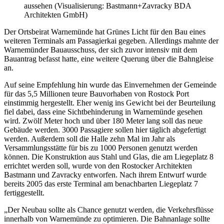
aussehen (Visualisierung: Bastmann+Zavracky BDA
Architekten GmbH)
Der Ortsbeirat Warnemünde hat Grünes Licht für den Bau eines
weiteren Terminals am Passagierkai gegeben. Allerdings mahnte der
Warnemünder Bauausschuss, der sich zuvor intensiv mit dem
Bauantrag befasst hatte, eine weitere Querung über die Bahngleise
an.
Auf seine Empfehlung hin wurde das Einvernehmen der Gemeinde
für das 5,5 Millionen teure Bauvorhaben von Rostock Port
einstimmig hergestellt. Eher wenig ins Gewicht bei der Beurteilung
fiel dabei, dass eine Sichtbehinderung in Warnemünde gesehen
wird. Zwölf Meter hoch und über 180 Meter lang soll das neue
Gebäude werden. 3000 Passagiere sollen hier täglich abgefertigt
werden. Außerdem soll die Halle zehn Mal im Jahr als
Versammlungsstätte für bis zu 1000 Personen genutzt werden
können. Die Konstruktion aus Stahl und Glas, die am Liegeplatz 8
errichtet werden soll, wurde von den Rostocker Architekten
Bastmann und Zavracky entworfen. Nach ihrem Entwurf wurde
bereits 2005 das erste Terminal am benachbarten Liegeplatz 7
fertiggestellt.
„Der Neubau sollte als Chance genutzt werden, die Verkehrsflüsse
innerhalb von Warnemünde zu optimieren. Die Bahnanlage sollte