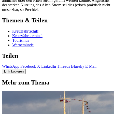
ähnliches über den Alten Strom geführt werden könnte. Angesichts
der starken Nutzung des Alten Strom sei dies jedoch praktisch nicht
umsetzbar, so Prechtel.
Themen & Teilen
Kreuzfahrtschiff
Kreuzfahrtterminal
Tourismus
Warnemünde
Teilen
WhatsApp
Facebook
X
LinkedIn
Threads
Bluesky
E-Mail
Link kopieren
Mehr zum Thema