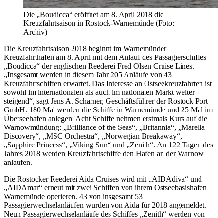
Die „Boudicca“ eröffnet am 8. April 2018 die
Kreuzfahrtsaison in Rostock-Warnemünde (Foto:
Archiv)
Die Kreuzfahrtsaison 2018 beginnt im Warnemünder
Kreuzfahrthafen am 8. April mit dem Anlauf des Passagierschiffes
„Boudicca“ der englischen Reederei Fred Olsen Cruise Lines.
„Insgesamt werden in diesem Jahr 205 Anläufe von 43
Kreuzfahrtschiffen erwartet. Das Interesse an Ostseekreuzfahrten ist
sowohl im internationalen als auch im nationalen Markt weiter
steigend“, sagt Jens A. Scharner, Geschäftsführer der Rostock Port
GmbH. 180 Mal werden die Schiffe in Warnemünde und 25 Mal im
Überseehafen anlegen. Acht Schiffe nehmen erstmals Kurs auf die
Warnowmündung: „Brilliance of the Seas“, „Britannia“, „Marella
Discovery“, „MSC Orchestra“, „Norwegian Breakaway“,
„Sapphire Princess“, „Viking Sun“ und „Zenith“. An 122 Tagen des
Jahres 2018 werden Kreuzfahrtschiffe den Hafen an der Warnow
anlaufen.
Die Rostocker Reederei Aida Cruises wird mit „AIDAdiva“ und
„AIDAmar“ erneut mit zwei Schiffen von ihrem Ostseebasishafen
Warnemünde operieren. 43 von insgesamt 53
Passagierwechselanläufen wurden von Aida für 2018 angemeldet.
Neun Passagierwechselanläufe des Schiffes „Zenith“ werden von