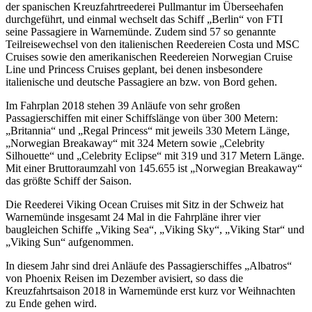
der spanischen Kreuzfahrtreederei Pullmantur im Überseehafen
durchgeführt, und einmal wechselt das Schiff „Berlin“ von FTI
seine Passagiere in Warnemünde. Zudem sind 57 so genannte
Teilreisewechsel von den italienischen Reedereien Costa und MSC
Cruises sowie den amerikanischen Reedereien Norwegian Cruise
Line und Princess Cruises geplant, bei denen insbesondere
italienische und deutsche Passagiere an bzw. von Bord gehen.
Im Fahrplan 2018 stehen 39 Anläufe von sehr großen
Passagierschiffen mit einer Schiffslänge von über 300 Metern:
„Britannia“ und „Regal Princess“ mit jeweils 330 Metern Länge,
„Norwegian Breakaway“ mit 324 Metern sowie „Celebrity
Silhouette“ und „Celebrity Eclipse“ mit 319 und 317 Metern Länge.
Mit einer Bruttoraumzahl von 145.655 ist „Norwegian Breakaway“
das größte Schiff der Saison.
Die Reederei Viking Ocean Cruises mit Sitz in der Schweiz hat
Warnemünde insgesamt 24 Mal in die Fahrpläne ihrer vier
baugleichen Schiffe „Viking Sea“, „Viking Sky“, „Viking Star“ und
„Viking Sun“ aufgenommen.
In diesem Jahr sind drei Anläufe des Passagierschiffes „Albatros“
von Phoenix Reisen im Dezember avisiert, so dass die
Kreuzfahrtsaison 2018 in Warnemünde erst kurz vor Weihnachten
zu Ende gehen wird.