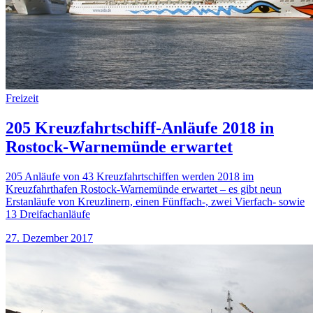
Freizeit
205 Kreuzfahrtschiff-Anläufe 2018 in
Rostock-Warnemünde erwartet
205 Anläufe von 43 Kreuzfahrtschiffen werden 2018 im
Kreuzfahrthafen Rostock-Warnemünde erwartet – es gibt neun
Erstanläufe von Kreuzlinern, einen Fünffach-, zwei Vierfach- sowie
13 Dreifachanläufe
27. Dezember 2017