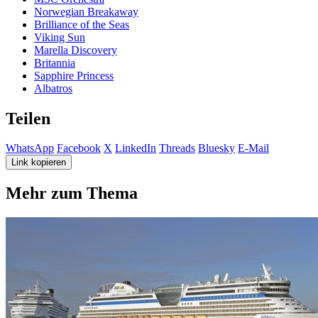
Norwegian Breakaway
Brilliance of the Seas
Viking Sun
Marella Discovery
Britannia
Sapphire Princess
Albatros
Teilen
WhatsApp
Facebook
X
LinkedIn
Threads
Bluesky
E-Mail
Link kopieren
Mehr zum Thema