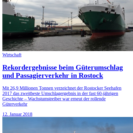
Wirtschaft
Rekordergebnisse beim Güterumschlag
und Passagierverkehr in Rostock
Mit 26,9 Millionen Tonnen verzeichnet der Rostocker Seehafen
2017 das zweitbeste Umschlagergebnis in der fast 60-jährigen
Geschichte – Wachstumstreiber war erneut der rollende
Güterverkehr
12. Januar 2018