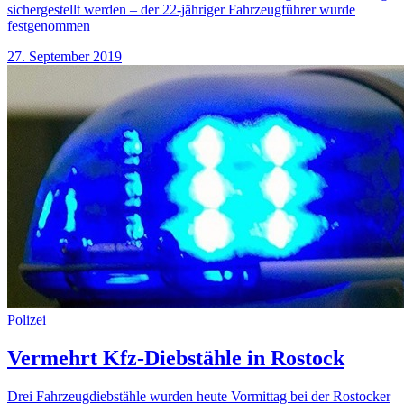
sichergestellt werden – der 22-jähriger Fahrzeugführer wurde
festgenommen
27. September 2019
Polizei
Vermehrt Kfz-Diebstähle in Rostock
Drei Fahrzeugdiebstähle wurden heute Vormittag bei der Rostocker