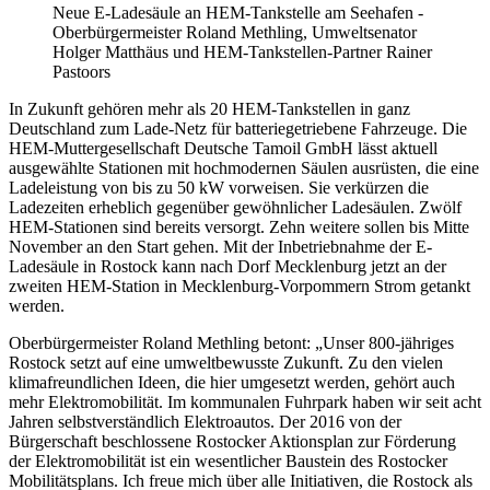
Neue E-Ladesäule an HEM-Tankstelle am Seehafen -
Oberbürgermeister Roland Methling, Umweltsenator
Holger Matthäus und HEM-Tankstellen-Partner Rainer
Pastoors
In Zukunft gehören mehr als 20 HEM-Tankstellen in ganz
Deutschland zum Lade-Netz für batteriegetriebene Fahrzeuge. Die
HEM-Muttergesellschaft Deutsche Tamoil GmbH lässt aktuell
ausgewählte Stationen mit hochmodernen Säulen ausrüsten, die eine
Ladeleistung von bis zu 50 kW vorweisen. Sie verkürzen die
Ladezeiten erheblich gegenüber gewöhnlicher Ladesäulen. Zwölf
HEM-Stationen sind bereits versorgt. Zehn weitere sollen bis Mitte
November an den Start gehen. Mit der Inbetriebnahme der E-
Ladesäule in Rostock kann nach Dorf Mecklenburg jetzt an der
zweiten HEM-Station in Mecklenburg-Vorpommern Strom getankt
werden.
Oberbürgermeister Roland Methling betont: „Unser 800-jähriges
Rostock setzt auf eine umweltbewusste Zukunft. Zu den vielen
klimafreundlichen Ideen, die hier umgesetzt werden, gehört auch
mehr Elektromobilität. Im kommunalen Fuhrpark haben wir seit acht
Jahren selbstverständlich Elektroautos. Der 2016 von der
Bürgerschaft beschlossene Rostocker Aktionsplan zur Förderung
der Elektromobilität ist ein wesentlicher Baustein des Rostocker
Mobilitätsplans. Ich freue mich über alle Initiativen, die Rostock als