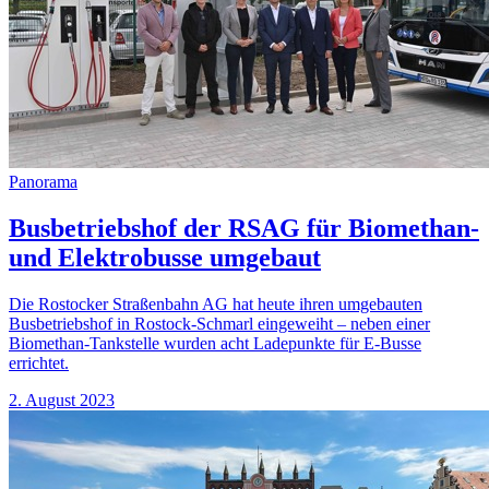
Panorama
Busbetriebshof der RSAG für Biomethan-
und Elektrobusse umgebaut
Die Rostocker Straßenbahn AG hat heute ihren umgebauten
Busbetriebshof in Rostock-Schmarl eingeweiht – neben einer
Biomethan-Tankstelle wurden acht Ladepunkte für E-Busse
errichtet.
2. August 2023