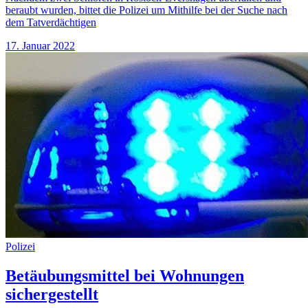
beraubt wurden, bittet die Polizei um Mithilfe bei der Suche nach
dem Tatverdächtigen
17. Januar 2022
Polizei
Betäubungsmittel bei Wohnungen
sichergestellt