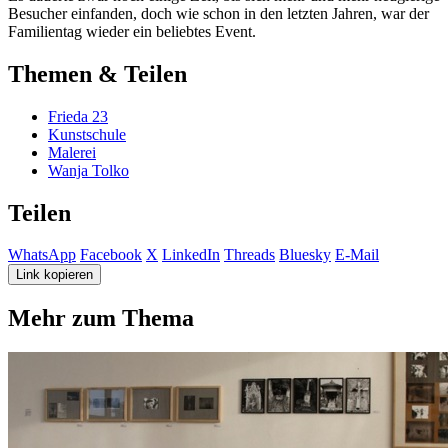
Besucher einfanden, doch wie schon in den letzten Jahren, war der
Familientag wieder ein beliebtes Event.
Themen & Teilen
Frieda 23
Kunstschule
Malerei
Wanja Tolko
Teilen
WhatsApp
Facebook
X
LinkedIn
Threads
Bluesky
E-Mail
Link kopieren
Mehr zum Thema