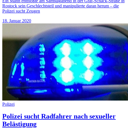
Ein Mann entblößte am Samstagabend in der Graf-Schack-Straße in
Rostock sein Geschlechtsteil und manipulierte daran herum – die
Polizei sucht Zeugen
18. Januar 2020
Polizei
Polizei sucht Radfahrer nach sexueller
Belästigung