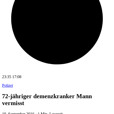
23:35
17:08
Polizei
72-jähriger demenzkranker Mann
vermisst
19. September 2016
·
1 Min. Lesezeit