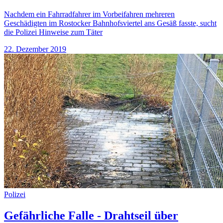
Nachdem ein Fahrradfahrer im Vorbeifahren mehreren
Geschädigten im Rostocker Bahnhofsviertel ans Gesäß fasste, sucht
die Polizei Hinweise zum Täter
22. Dezember 2019
Polizei
Gefährliche Falle - Drahtseil über