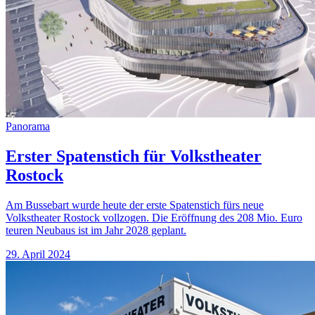
Panorama
Erster Spatenstich für Volkstheater
Rostock
Am Bussebart wurde heute der erste Spatenstich fürs neue
Volkstheater Rostock vollzogen. Die Eröffnung des 208 Mio. Euro
teuren Neubaus ist im Jahr 2028 geplant.
29. April 2024