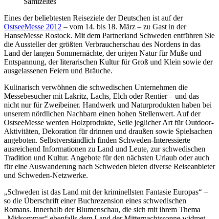
Samizeltes
Eines der beliebtesten Reiseziele der Deutschen ist auf der
OstseeMesse 2012
– vom 14. bis 18. März – zu Gast in der
HanseMesse Rostock. Mit dem Partnerland Schweden entführen Sie
die Aussteller der größten Verbraucherschau des Nordens in das
Land der langen Sommernächte, der urigen Natur für Muße und
Entspannung, der literarischen Kultur für Groß und Klein sowie der
ausgelassenen Feiern und Bräuche.
Kulinarisch verwöhnen die schwedischen Unternehmen die
Messebesucher mit Lakritz, Lachs, Elch oder Rentier – und das
nicht nur für Zweibeiner. Handwerk und Naturprodukten haben bei
unserem nördlichen Nachbarn einen hohen Stellenwert. Auf der
OstseeMesse werden Holzprodukte, Seile jeglicher Art für Outdoor-
Aktivitäten, Dekoration für drinnen und draußen sowie Spielsachen
angeboten. Selbstverständlich finden Schweden-Interessierte
ausreichend Informationen zu Land und Leute, zur schwedischen
Tradition und Kultur. Angebote für den nächsten Urlaub oder auch
für eine Auswanderung nach Schweden bieten diverse Reiseanbieter
und Schweden-Netzwerke.
„Schweden ist das Land mit der kriminellsten Fantasie Europas“ –
so die Überschrift einer Buchrezension eines schwedischen
Romans. Innerhalb der Blumenschau, die sich mit ihrem Thema
„Midsommar“ ebenfalls dem Land der Mitternachtssonne widmet,