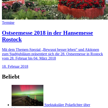
Termine
Ostseemesse 2018 in der Hansemesse
Rostock
Mit dem Themen-Spezial „Bewusst besser leben“ und Aktionen
zum Stadtjubiläum präsentiert sich die 28. Ostseemesse in Rostock
vom 28. Februar bis 04. März 2018
18. Februar 2018
Beliebt
Spektakuläre Polarlichter über