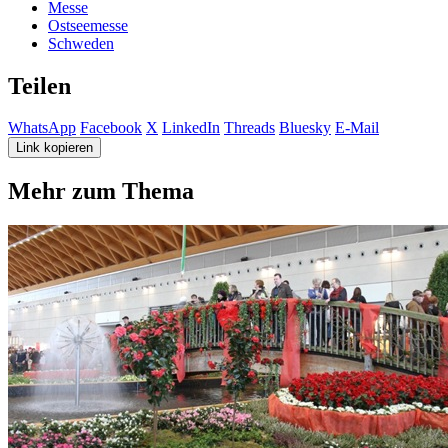
Messe
Ostseemesse
Schweden
Teilen
WhatsApp
Facebook
X
LinkedIn
Threads
Bluesky
E-Mail
Link kopieren
Mehr zum Thema