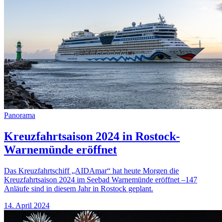
Panorama
Kreuzfahrtsaison 2024 in Rostock-
Warnemünde eröffnet
Das Kreuzfahrtschiff „AIDAmar“ hat heute Morgen die
Kreuzfahrtsaison 2024 im Seebad Warnemünde eröffnet –147
Anläufe sind in diesem Jahr in Rostock geplant.
14. April 2024