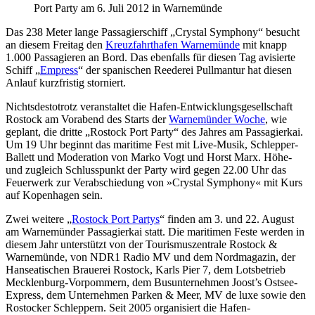
Port Party am 6. Juli 2012 in Warnemünde
Das 238 Meter lange Passagierschiff „Crystal Symphony“ besucht
an diesem Freitag den
Kreuzfahrthafen Warnemünde
mit knapp
1.000 Passagieren an Bord. Das ebenfalls für diesen Tag avisierte
Schiff „
Empress
“ der spanischen Reederei Pullmantur hat diesen
Anlauf kurzfristig storniert.
Nichtsdestotrotz veranstaltet die Hafen-Entwicklungsgesellschaft
Rostock am Vorabend des Starts der
Warnemünder Woche
, wie
geplant, die dritte „Rostock Port Party“ des Jahres am Passagierkai.
Um 19 Uhr beginnt das maritime Fest mit Live-Musik, Schlepper-
Ballett und Moderation von Marko Vogt und Horst Marx. Höhe-
und zugleich Schlusspunkt der Party wird gegen 22.00 Uhr das
Feuerwerk zur Verabschiedung von »Crystal Symphony« mit Kurs
auf Kopenhagen sein.
Zwei weitere „
Rostock Port Partys
“ finden am 3. und 22. August
am Warnemünder Passagierkai statt. Die maritimen Feste werden in
diesem Jahr unterstützt von der Tourismuszentrale Rostock &
Warnemünde, von NDR1 Radio MV und dem Nordmagazin, der
Hanseatischen Brauerei Rostock, Karls Pier 7, dem Lotsbetrieb
Mecklenburg-Vorpommern, dem Busunternehmen Joost’s Ostsee-
Express, dem Unternehmen Parken & Meer, MV de luxe sowie den
Rostocker Schleppern. Seit 2005 organisiert die Hafen-