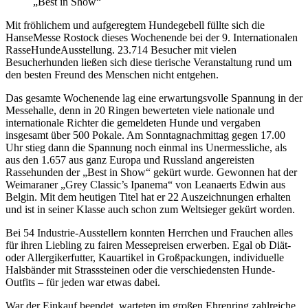
„Best in Show“
Mit fröhlichem und aufgeregtem Hundegebell füllte sich die
HanseMesse Rostock dieses Wochenende bei der 9. Internationalen
RasseHundeAusstellung. 23.714 Besucher mit vielen
Besucherhunden ließen sich diese tierische Veranstaltung rund um
den besten Freund des Menschen nicht entgehen.
Das gesamte Wochenende lag eine erwartungsvolle Spannung in der
Messehalle, denn in 20 Ringen bewerteten viele nationale und
internationale Richter die gemeldeten Hunde und vergaben
insgesamt über 500 Pokale. Am Sonntagnachmittag gegen 17.00
Uhr stieg dann die Spannung noch einmal ins Unermessliche, als
aus den 1.657 aus ganz Europa und Russland angereisten
Rassehunden der „Best in Show“ gekürt wurde. Gewonnen hat der
Weimaraner „Grey Classic’s Ipanema“ von Leanaerts Edwin aus
Belgin. Mit dem heutigen Titel hat er 22 Auszeichnungen erhalten
und ist in seiner Klasse auch schon zum Weltsieger gekürt worden.
Bei 54 Industrie-Ausstellern konnten Herrchen und Frauchen alles
für ihren Liebling zu fairen Messepreisen erwerben. Egal ob Diät-
oder Allergikerfutter, Kauartikel in Großpackungen, individuelle
Halsbänder mit Strasssteinen oder die verschiedensten Hunde-
Outfits – für jeden war etwas dabei.
War der Einkauf beendet, warteten im großen Ehrenring zahlreiche