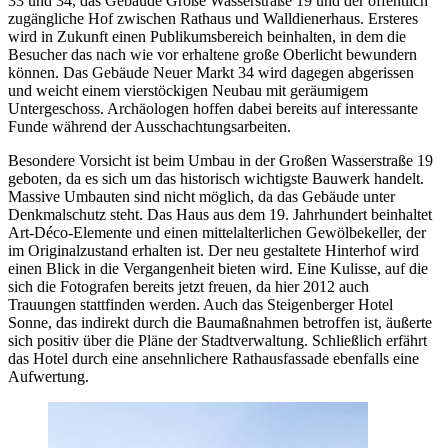
33 und 34, das Gebäude Große Wasserstraße 19 und der öffentlich
zugängliche Hof zwischen Rathaus und Walldienerhaus. Ersteres
wird in Zukunft einen Publikumsbereich beinhalten, in dem die
Besucher das nach wie vor erhaltene große Oberlicht bewundern
können. Das Gebäude Neuer Markt 34 wird dagegen abgerissen
und weicht einem vierstöckigen Neubau mit geräumigem
Untergeschoss. Archäologen hoffen dabei bereits auf interessante
Funde während der Ausschachtungsarbeiten.
Besondere Vorsicht ist beim Umbau in der Großen Wasserstraße 19
geboten, da es sich um das historisch wichtigste Bauwerk handelt.
Massive Umbauten sind nicht möglich, da das Gebäude unter
Denkmalschutz steht. Das Haus aus dem 19. Jahrhundert beinhaltet
Art-Déco-Elemente und einen mittelalterlichen Gewölbekeller, der
im Originalzustand erhalten ist. Der neu gestaltete Hinterhof wird
einen Blick in die Vergangenheit bieten wird. Eine Kulisse, auf die
sich die Fotografen bereits jetzt freuen, da hier 2012 auch
Trauungen stattfinden werden. Auch das Steigenberger Hotel
Sonne, das indirekt durch die Baumaßnahmen betroffen ist, äußerte
sich positiv über die Pläne der Stadtverwaltung. Schließlich erfährt
das Hotel durch eine ansehnlichere Rathausfassade ebenfalls eine
Aufwertung.