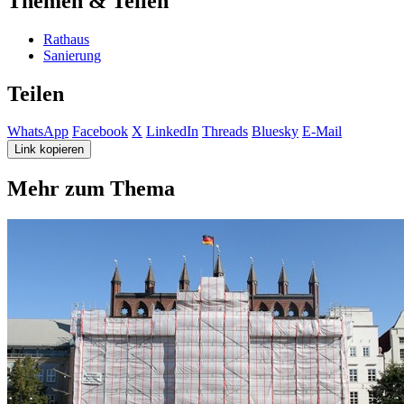
Themen & Teilen
Rathaus
Sanierung
Teilen
WhatsApp
Facebook
X
LinkedIn
Threads
Bluesky
E-Mail
Link kopieren
Mehr zum Thema