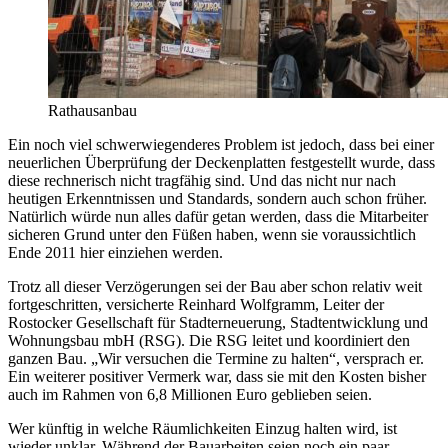
Rathausanbau
Ein noch viel schwerwiegenderes Problem ist jedoch, dass bei einer
neuerlichen Überprüfung der Deckenplatten festgestellt wurde, dass
diese rechnerisch nicht tragfähig sind. Und das nicht nur nach
heutigen Erkenntnissen und Standards, sondern auch schon früher.
Natürlich würde nun alles dafür getan werden, dass die Mitarbeiter
sicheren Grund unter den Füßen haben, wenn sie voraussichtlich
Ende 2011 hier einziehen werden.
Trotz all dieser Verzögerungen sei der Bau aber schon relativ weit
fortgeschritten, versicherte Reinhard Wolfgramm, Leiter der
Rostocker Gesellschaft für Stadterneuerung, Stadtentwicklung und
Wohnungsbau mbH (RSG). Die RSG leitet und koordiniert den
ganzen Bau. „Wir versuchen die Termine zu halten“, versprach er.
Ein weiterer positiver Vermerk war, dass sie mit den Kosten bisher
auch im Rahmen von 6,8 Millionen Euro geblieben seien.
Wer künftig in welche Räumlichkeiten Einzug halten wird, ist
wieder unklar. Während der Bauarbeiten seien noch ein paar