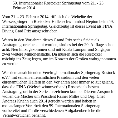
59. Internationaler Rostocker Springertag vom 21. - 23.
Februar 2014
Vom 21. - 23. Februar 2014 trifft sich die Weltelite der
Wasserspringer im Rostocker Hallenschwimmbad Neptun beim 59.
Internationalen Springertag. Gleichzeitig ist dieses Event als FINA
Diving Grad Prix ausgeschrieben.
Waren in den Vorjahren dieses Grand Prix sechs Städte als
Austragungsorte benannt worden, sind es bei der 20. Auflage schon
acht. Neu hinzugekommen sind mit Kuala Lumpur und Singapur
zwei weitere Millionenstädte. Da müssen sich die Rostocker
mächtig ins Zeug legen, um im Konzert der Großen wahrgenommen
zu werden.
Was dem ausrichtenden Verein „Internationaler Springertag Rostock
e.V.“ mit seinem ehrenamtlichen Präsidium und den vielen
ehrenamtlichen Helfern in den Vorjahren aber immer so gut gelang,
dass die FINA (Weltschwimmverband) Rostock als besten
Austragungsort in der Serie auszeichnen konnte. Diesem Anspruch
wollen die Macher um Präsident Rainer Milles und Org.-Chef
Andreas Kriehn auch 2014 gerecht werden und haben in
monatelanger Vorarbeit den 59. Internationalen Springertag
vorbereitet und für die verschiedenen Aufgabenbereiche die
Verantwortlichen benannt.