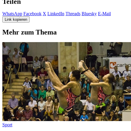
Teilen
WhatsApp
Facebook
X
LinkedIn
Threads
Bluesky
E-Mail
Link kopieren
Mehr zum Thema
Sport