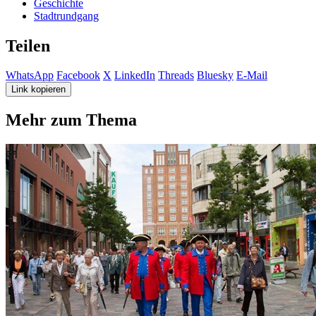
Geschichte
Stadtrundgang
Teilen
WhatsApp
Facebook
X
LinkedIn
Threads
Bluesky
E-Mail
Link kopieren
Mehr zum Thema