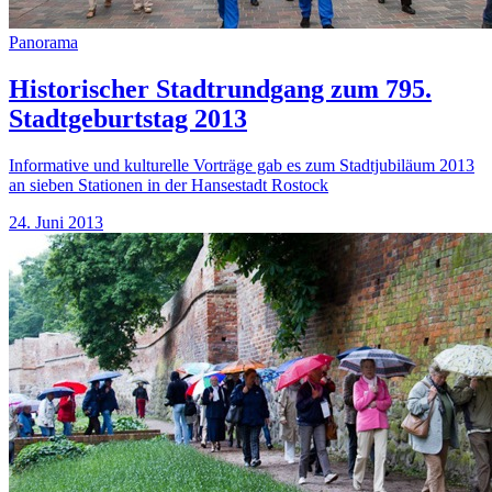
Panorama
Historischer Stadtrundgang zum 795.
Stadtgeburtstag 2013
Informative und kulturelle Vorträge gab es zum Stadtjubiläum 2013
an sieben Stationen in der Hansestadt Rostock
24. Juni 2013