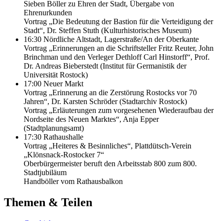
Sieben Böller zu Ehren der Stadt, Übergabe von
Ehrenurkunden
Vortrag „Die Bedeutung der Bastion für die Verteidigung der
Stadt“, Dr. Steffen Stuth (Kulturhistorisches Museum)
16:30 Nördliche Altstadt, Lagerstraße/An der Oberkante
Vortrag „Erinnerungen an die Schriftsteller Fritz Reuter, John
Brinchman und den Verleger Dethloff Carl Hinstorff“, Prof.
Dr. Andreas Bieberstedt (Institut für Germanistik der
Universität Rostock)
17:00 Neuer Markt
Vortrag „Erinnerung an die Zerstörung Rostocks vor 70
Jahren“, Dr. Karsten Schröder (Stadtarchiv Rostock)
Vortrag „Erläuterungen zum vorgesehenen Wiederaufbau der
Nordseite des Neuen Marktes“, Anja Epper
(Stadtplanungsamt)
17:30 Rathaushalle
Vortrag „Heiteres & Besinnliches“, Plattdütsch-Verein
„Klönsnack-Rostocker 7“
Oberbürgermeister beruft den Arbeitsstab 800 zum 800.
Stadtjubiläum
Handböller vom Rathausbalkon
Themen & Teilen