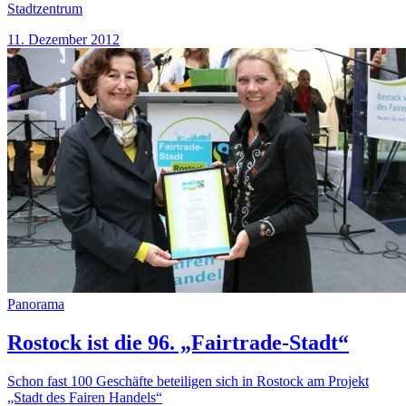
Stadtzentrum
11. Dezember 2012
Panorama
Rostock ist die 96. „Fairtrade-Stadt“
Schon fast 100 Geschäfte beteiligen sich in Rostock am Projekt
„Stadt des Fairen Handels“