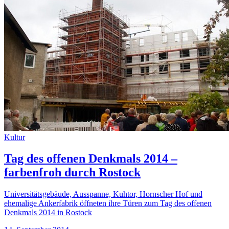
Kultur
Tag des offenen Denkmals 2014 –
farbenfroh durch Rostock
Universitätsgebäude, Ausspanne, Kuhtor, Hornscher Hof und
ehemalige Ankerfabrik öffneten ihre Türen zum Tag des offenen
Denkmals 2014 in Rostock