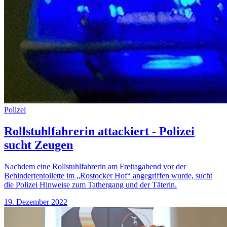
Polizei
Rollstuhlfahrerin attackiert - Polizei
sucht Zeugen
Nachdem eine Rollstuhlfahrerin am Freitagabend vor der
Behindertentoilette im „Rostocker Hof“ angegriffen wurde, sucht
die Polizei Hinweise zum Tathergang und der Täterin.
19. Dezember 2022