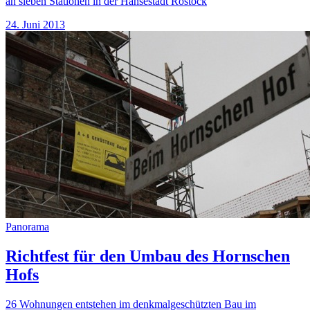
an sieben Stationen in der Hansestadt Rostock
24. Juni 2013
Panorama
Richtfest für den Umbau des Hornschen
Hofs
26 Wohnungen entstehen im denkmalgeschützten Bau im