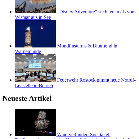
„Disney Adventure“ sticht erstmals von
Wismar aus in See
Mondfinsternis & Blutmond in
Warnemünde
Feuerwehr Rostock nimmt neue Notruf-
Leitstelle in Betrieb
Neueste Artikel
Wind verhindert Spektakel: