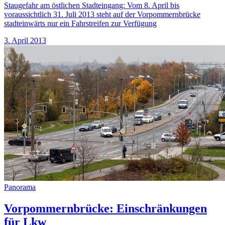
Staugefahr am östlichen Stadteingang: Vom 8. April bis
voraussichtlich 31. Juli 2013 steht auf der Vorpommernbrücke
stadteinwärts nur ein Fahrstreifen zur Verfügung
3. April 2013
Panorama
Vorpommernbrücke: Einschränkungen
für Lkw