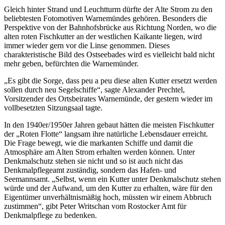
Gleich hinter Strand und Leuchtturm dürfte der Alte Strom zu den
beliebtesten Fotomotiven Warnemündes gehören. Besonders die
Perspektive von der Bahnhofsbrücke aus Richtung Norden, wo die
alten roten Fischkutter an der westlichen Kaikante liegen, wird
immer wieder gern vor die Linse genommen. Dieses
charakteristische Bild des Ostseebades wird es vielleicht bald nicht
mehr geben, befürchten die Warnemünder.
„Es gibt die Sorge, dass peu a peu diese alten Kutter ersetzt werden
sollen durch neu Segelschiffe“, sagte Alexander Prechtel,
Vorsitzender des Ortsbeirates Warnemünde, der gestern wieder im
vollbesetzten Sitzungsaal tagte.
In den 1940er/1950er Jahren gebaut hätten die meisten Fischkutter
der „Roten Flotte“ langsam ihre natürliche Lebensdauer erreicht.
Die Frage bewegt, wie die markanten Schiffe und damit die
Atmosphäre am Alten Strom erhalten werden können. Unter
Denkmalschutz stehen sie nicht und so ist auch nicht das
Denkmalpflegeamt zuständig, sondern das Hafen- und
Seemannsamt. „Selbst, wenn ein Kutter unter Denkmalschutz stehen
würde und der Aufwand, um den Kutter zu erhalten, wäre für den
Eigentümer unverhältnismäßig hoch, müssten wir einem Abbruch
zustimmen“, gibt Peter Writschan vom Rostocker Amt für
Denkmalpflege zu bedenken.