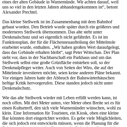
eines der alten Gebäude in Warnemünde. Wir achten darauf, weil
uns so viel in den letzten Jahren abhandengekommen ist“, betont
Alexander Prechtel.
Das kleine Stellwerk ist im Zusammenhang mit dem Bahnhof
gebaut worden. Den Betrieb wurde später durch ein größeres und
moderneres Stellwerk übernommen. Das alte steht unter
Denkmalschutz und sei eigentlich nicht gefährdet. Es ist im
Funktionsplan, der für die Flächenneuaufteilung der Mittelmole
erarbeitet wurde, enthalten. „Wir haben großen Wert daraufgelegt,
dass das Gebäude erhalten bleibt“, sagt Peter Writschan. Der Plan
sieht vor, dass in der Nachbarschaft ein Parkhaus und um das
Stellwerk selbst eine große Grünfläche entstehen soll, so der
Denkmalpfleger weiter. Auch von Seiten der Wiro, die auf der
Mittelmole investieren möchte, seien keine anderen Pläne bekannt.
Vor einigen Jahren hatte der Abbruch der Bahnwärterhäuschen
heftige Kritik hervorgerufen. Diese standen jedoch nicht unter
Denkmalschutz.
Wie das alte Stellwerk wieder mit Leben erfüllt werden kann, ist
noch offen. Mit drei Meter unten, vier Meter oben Breite sei es für
einen Kulturtreff, den sich viele Warnemünder wünschen, wohl zu
klein. Eine Information für Touristen, ein Kiosk, oben eine kleine
Bar könnten dort eingerichtet werden. Es gebe viele Möglichleiten,
die sich jedoch erst entwickeln müssen, wenn die Planung für die