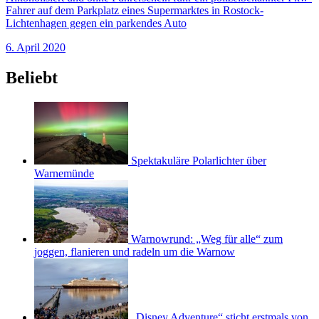
Fahrer auf dem Parkplatz eines Supermarktes in Rostock-
Lichtenhagen gegen ein parkendes Auto
6. April 2020
Beliebt
Spektakuläre Polarlichter über
Warnemünde
Warnowrund: „Weg für alle“ zum
joggen, flanieren und radeln um die Warnow
„Disney Adventure“ sticht erstmals von