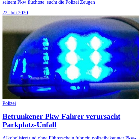
seinem Pkw flüchtete, sucht die Polizei Zeugen
22. Juli 2020
Polizei
Betrunkener Pkw-Fahrer verursacht
Parkplatz-Unfall
Alkoholisiert und ohne Führerschein fuhr ein polizeibekannter Pkw-