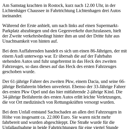
Am Samstag krachten in Rostock, kurz nach 12.00 Uhr, in der
Lichtenhäger Chaussee in Fahrtrichtung Lichtenhagen drei Autos
ineinander.
Während der Erste anhielt, um nach links auf einen Supermarkt-
Parkplatz abzubiegen und den Gegenverkehr durchzulassen, hielt
der Zweite verkehrsbedingt hinter ihm an und der Dritte fuhr aus
Unachtsamkeit von hinten auf.
Bei dem Auffahrenden handelt es sich um einen 86-Jährigen, der mit
einem Audi unterwegs war. Er übersah die auf der Fahrbahn
stehenden Autos und fuhr ungebremst in das Heck des zweiten
Fahrzeuges, so dass dieses auf das Heck des ersten Fahrzeuges
geschoben wurde.
Der 61-jährige Fahrer des zweiten Pkw, einem Dacia, und seine 66-
jährige Beifahrerin blieben unverletzt. Ebenso der 33-Jährige Fahrer
des ersten Pkw Opel und das hier mitfahrende 2-jährige Kind. Die
34-jährige Beifahrerin des ersten Autos erlitt leichte Verletzungen,
die vor Ort medizinisch von Rettungskräften versorgt wurden.
Bei dem Unfall entstand Sachschaden an allen drei Fahrzeugen in
Höhe von insgesamt ca. 22.000 Euro. Sie waren nicht mehr
fahrbereit und wurden abgeschleppt. Die Straße wurde für die
Unfallaufnahme in beide Fahrtrichtungen für eine viertel Stunde