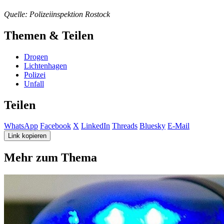
Quelle: Polizeiinspektion Rostock
Themen & Teilen
Drogen
Lichtenhagen
Polizei
Unfall
Teilen
WhatsApp
Facebook
X
LinkedIn
Threads
Bluesky
E-Mail
Link kopieren
Mehr zum Thema