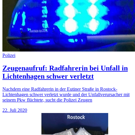
Polizei
Zeugenaufruf: Radfahrerin bei Unfall in
Lichtenhagen schwer verletzt
Nachdem eine Radfahrerin in der Eutiner Straße in Rostock-
Lichtenhagen schwer verletzt wurde und der Unfallverursacher mit
seinem Pkw flüchtete, sucht die Polizei Zeugen
22. Juli 2020