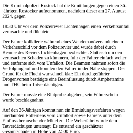
Die Kriminalpolizei Rostock hat die Ermittlungen gegen einen 36-
jährigen Rostocker aufgenommen, nachdem dieser am 27. August
2024, gegen
18:30 Uhr vor dem Polizeirevier Lichtenhagen einen Verkehrsunfall
verursachte und flüchtete.
Der Fahrer kollidierte während eines Wendemanövers mit einem
Verkehrsschild vor dem Polizeirevier und wurde dabei durch
Beamte des Reviers Lichtenhagen beobachtet. Statt sich um den
verursachten Schaden zu kümmern, fuhr der Fahrer einfach weiter
und entfernte sich vom Unfallort. Die Beamten nahmen sofort die
Verfolgung auf und konnten den Fahrer in der Nähe stoppen. Der
Grund für die Flucht war schnell klar: Ein durchgeführter
Drogenvortest bestätigte eine Beeinflussung durch Amphetamine
und THC beim Tatverdächtigen.
Der Fahrer musste eine Blutprobe abgeben, sein Führerschein
wurde beschlagnahmt.
Auf den 36-Jährigen kommt nun ein Ermittlungsverfahren wegen
unerlaubten Entfernens vom Unfallort sowie Fahrens unter dem
Einfluss berauschender Mittel zu. Die Weiterfahrt wurde dem
Tatverdächtigen untersagt. Es entstand ein geschätzter
Gesamtschaden in Höhe von 2.500 Euro.