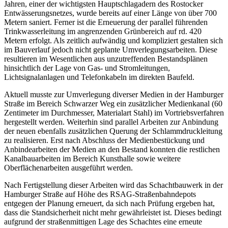
Jahren, einer der wichtigsten Hauptschlagadern des Rostocker
Entwässerungsnetzes, wurde bereits auf einer Länge von über 700
Metern saniert. Ferner ist die Erneuerung der parallel führenden
Trinkwasserleitung im angrenzenden Grünbereich auf rd. 420
Metern erfolgt. Als zeitlich aufwändig und kompliziert gestalten sich
im Bauverlauf jedoch nicht geplante Umverlegungsarbeiten. Diese
resultieren im Wesentlichen aus unzutreffenden Bestandsplänen
hinsichtlich der Lage von Gas- und Stromleitungen,
Lichtsignalanlagen und Telefonkabeln im direkten Baufeld.
Aktuell musste zur Umverlegung diverser Medien in der Hamburger
Straße im Bereich Schwarzer Weg ein zusätzlicher Medienkanal (60
Zentimeter im Durchmesser, Materialart Stahl) im Vortriebsverfahren
hergestellt werden. Weiterhin sind parallel Arbeiten zur Anbindung
der neuen ebenfalls zusätzlichen Querung der Schlammdruckleitung
zu realisieren. Erst nach Abschluss der Medienbestückung und
Anbindearbeiten der Medien an den Bestand konnten die restlichen
Kanalbauarbeiten im Bereich Kunsthalle sowie weitere
Oberflächenarbeiten ausgeführt werden.
Nach Fertigstellung dieser Arbeiten wird das Schachtbauwerk in der
Hamburger Straße auf Höhe des RSAG-Straßenbahndepots
entgegen der Planung erneuert, da sich nach Prüfung ergeben hat,
dass die Standsicherheit nicht mehr gewährleistet ist. Dieses bedingt
aufgrund der straßenmittigen Lage des Schachtes eine erneute