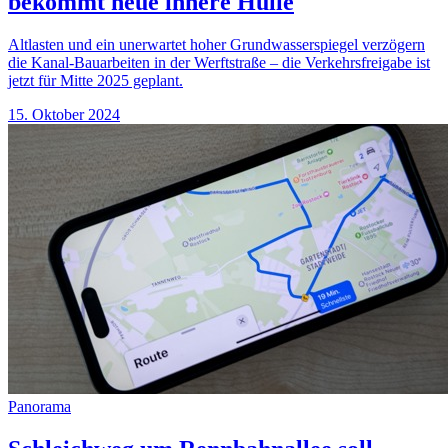
bekommt neue innere Hülle
Altlasten und ein unerwartet hoher Grundwasserspiegel verzögern
die Kanal-Bauarbeiten in der Werftstraße – die Verkehrsfreigabe ist
jetzt für Mitte 2025 geplant.
15. Oktober 2024
Panorama