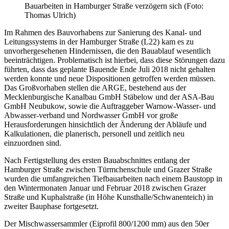
Bauarbeiten in Hamburger Straße verzögern sich (Foto:
Thomas Ulrich)
Im Rahmen des Bauvorhabens zur Sanierung des Kanal- und
Leitungssystems in der Hamburger Straße (L22) kam es zu
unvorhergesehenen Hindernissen, die den Bauablauf wesentlich
beeinträchtigen. Problematisch ist hierbei, dass diese Störungen dazu
führten, dass das geplante Bauende Ende Juli 2018 nicht gehalten
werden konnte und neue Dispositionen getroffen werden müssen.
Das Großvorhaben stellen die ARGE, bestehend aus der
Mecklenburgische Kanalbau GmbH Stäbelow und der ASA-Bau
GmbH Neubukow, sowie die Auftraggeber Warnow-Wasser- und
Abwasser-verband und Nordwasser GmbH vor große
Herausforderungen hinsichtlich der Änderung der Abläufe und
Kalkulationen, die planerisch, personell und zeitlich neu
einzuordnen sind.
Nach Fertigstellung des ersten Bauabschnittes entlang der
Hamburger Straße zwischen Türmchenschule und Grazer Straße
wurden die umfangreichen Tiefbauarbeiten nach einem Baustopp in
den Wintermonaten Januar und Februar 2018 zwischen Grazer
Straße und Kuphalstraße (in Höhe Kunsthalle/Schwanenteich) in
zweiter Bauphase fortgesetzt.
Der Mischwassersammler (Eiprofil 800/1200 mm) aus den 50er