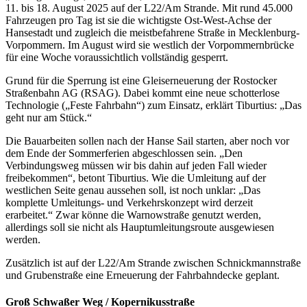
11. bis 18. August 2025 auf der L22/Am Strande. Mit rund 45.000
Fahrzeugen pro Tag ist sie die wichtigste Ost-West-Achse der
Hansestadt und zugleich die meistbefahrene Straße in Mecklenburg-
Vorpommern. Im August wird sie westlich der Vorpommernbrücke
für eine Woche voraussichtlich vollständig gesperrt.
Grund für die Sperrung ist eine Gleiserneuerung der Rostocker
Straßenbahn AG (RSAG). Dabei kommt eine neue schotterlose
Technologie („Feste Fahrbahn“) zum Einsatz, erklärt Tiburtius: „Das
geht nur am Stück.“
Die Bauarbeiten sollen nach der Hanse Sail starten, aber noch vor
dem Ende der Sommerferien abgeschlossen sein. „Den
Verbindungsweg müssen wir bis dahin auf jeden Fall wieder
freibekommen“, betont Tiburtius. Wie die Umleitung auf der
westlichen Seite genau aussehen soll, ist noch unklar: „Das
komplette Umleitungs- und Verkehrskonzept wird derzeit
erarbeitet.“ Zwar könne die Warnowstraße genutzt werden,
allerdings soll sie nicht als Hauptumleitungsroute ausgewiesen
werden.
Zusätzlich ist auf der L22/Am Strande zwischen Schnickmannstraße
und Grubenstraße eine Erneuerung der Fahrbahndecke geplant.
Groß Schwaßer Weg / Kopernikusstraße