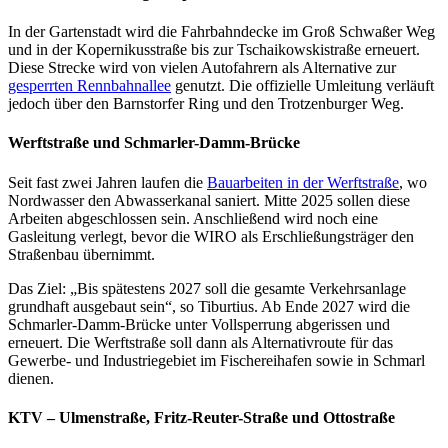
In der Gartenstadt wird die Fahrbahndecke im Groß Schwaßer Weg
und in der Kopernikusstraße bis zur Tschaikowskistraße erneuert.
Diese Strecke wird von vielen Autofahrern als Alternative zur
gesperrten Rennbahnallee
genutzt. Die offizielle Umleitung verläuft
jedoch über den Barnstorfer Ring und den Trotzenburger Weg.
Werftstraße und Schmarler-Damm-Brücke
Seit fast zwei Jahren laufen die
Bauarbeiten in der Werftstraße
, wo
Nordwasser den Abwasserkanal saniert. Mitte 2025 sollen diese
Arbeiten abgeschlossen sein. Anschließend wird noch eine
Gasleitung verlegt, bevor die WIRO als Erschließungsträger den
Straßenbau übernimmt.
Das Ziel: „Bis spätestens 2027 soll die gesamte Verkehrsanlage
grundhaft ausgebaut sein“, so Tiburtius. Ab Ende 2027 wird die
Schmarler-Damm-Brücke unter Vollsperrung abgerissen und
erneuert. Die Werftstraße soll dann als Alternativroute für das
Gewerbe- und Industriegebiet im Fischereihafen sowie in Schmarl
dienen.
KTV – Ulmenstraße, Fritz-Reuter-Straße und Ottostraße