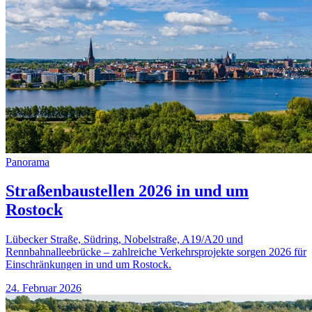
Panorama
Straßenbaustellen 2026 in und um
Rostock
Lübecker Straße, Südring, Nobelstraße, A19/A20 und
Rennbahnalleebrücke – zahlreiche Verkehrsprojekte sorgen 2026 für
Einschränkungen in und um Rostock.
24. Februar 2026