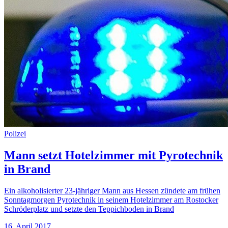
Polizei
Mann setzt Hotelzimmer mit Pyrotechnik
in Brand
Ein alkoholisierter 23-jähriger Mann aus Hessen zündete am frühen
Sonntagmorgen Pyrotechnik in seinem Hotelzimmer am Rostocker
Schröderplatz und setzte den Teppichboden in Brand
16. April 2017