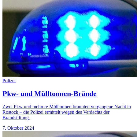
Polizei
Pkw- und Mülltonnen-Brände
Zwei Pkw und mehrere Mülltonnen brannten vergangene Nacht in
Rostock – die Polizei ermittelt wegen des Verdachts der
Brandstiftung.
7. Oktober 2024