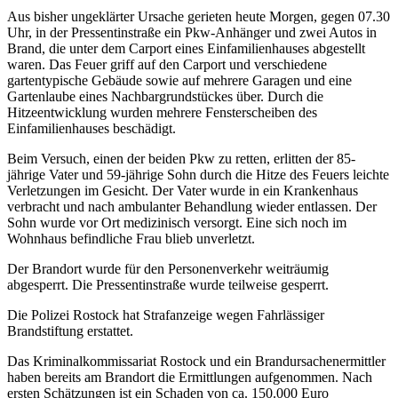
Aus bisher ungeklärter Ursache gerieten heute Morgen, gegen 07.30
Uhr, in der Pressentinstraße ein Pkw-Anhänger und zwei Autos in
Brand, die unter dem Carport eines Einfamilienhauses abgestellt
waren. Das Feuer griff auf den Carport und verschiedene
gartentypische Gebäude sowie auf mehrere Garagen und eine
Gartenlaube eines Nachbargrundstückes über. Durch die
Hitzeentwicklung wurden mehrere Fensterscheiben des
Einfamilienhauses beschädigt.
Beim Versuch, einen der beiden Pkw zu retten, erlitten der 85-
jährige Vater und 59-jährige Sohn durch die Hitze des Feuers leichte
Verletzungen im Gesicht. Der Vater wurde in ein Krankenhaus
verbracht und nach ambulanter Behandlung wieder entlassen. Der
Sohn wurde vor Ort medizinisch versorgt. Eine sich noch im
Wohnhaus befindliche Frau blieb unverletzt.
Der Brandort wurde für den Personenverkehr weiträumig
abgesperrt. Die Pressentinstraße wurde teilweise gesperrt.
Die Polizei Rostock hat Strafanzeige wegen Fahrlässiger
Brandstiftung erstattet.
Das Kriminalkommissariat Rostock und ein Brandursachenermittler
haben bereits am Brandort die Ermittlungen aufgenommen. Nach
ersten Schätzungen ist ein Schaden von ca. 150.000 Euro