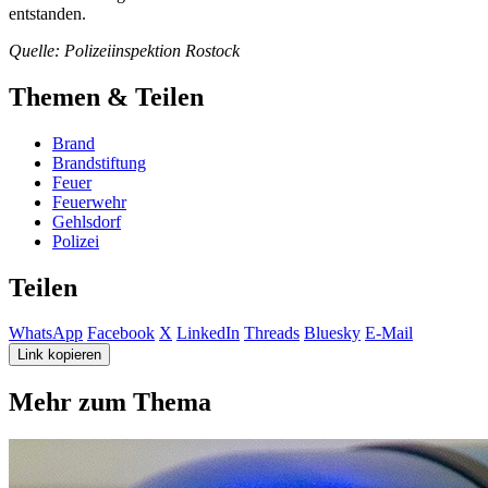
entstanden.
Quelle: Polizeiinspektion Rostock
Themen & Teilen
Brand
Brandstiftung
Feuer
Feuerwehr
Gehlsdorf
Polizei
Teilen
WhatsApp
Facebook
X
LinkedIn
Threads
Bluesky
E-Mail
Link kopieren
Mehr zum Thema