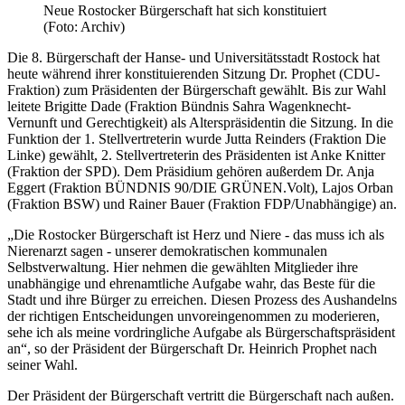
Neue Rostocker Bürgerschaft hat sich konstituiert
(Foto: Archiv)
Die 8. Bürgerschaft der Hanse- und Universitätsstadt Rostock hat
heute während ihrer konstituierenden Sitzung Dr. Prophet (CDU-
Fraktion) zum Präsidenten der Bürgerschaft gewählt. Bis zur Wahl
leitete Brigitte Dade (Fraktion Bündnis Sahra Wagenknecht-
Vernunft und Gerechtigkeit) als Alterspräsidentin die Sitzung. In die
Funktion der 1. Stellvertreterin wurde Jutta Reinders (Fraktion Die
Linke) gewählt, 2. Stellvertreterin des Präsidenten ist Anke Knitter
(Fraktion der SPD). Dem Präsidium gehören außerdem Dr. Anja
Eggert (Fraktion BÜNDNIS 90/DIE GRÜNEN.Volt), Lajos Orban
(Fraktion BSW) und Rainer Bauer (Fraktion FDP/Unabhängige) an.
„Die Rostocker Bürgerschaft ist Herz und Niere - das muss ich als
Nierenarzt sagen - unserer demokratischen kommunalen
Selbstverwaltung. Hier nehmen die gewählten Mitglieder ihre
unabhängige und ehrenamtliche Aufgabe wahr, das Beste für die
Stadt und ihre Bürger zu erreichen. Diesen Prozess des Aushandelns
der richtigen Entscheidungen unvoreingenommen zu moderieren,
sehe ich als meine vordringliche Aufgabe als Bürgerschaftspräsident
an“, so der Präsident der Bürgerschaft Dr. Heinrich Prophet nach
seiner Wahl.
Der Präsident der Bürgerschaft vertritt die Bürgerschaft nach außen.