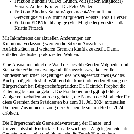
Fraktion Bündnis 90/Dei Grünen.Volt (sieben Mitglieder)
Vorsitz: Andrea Krönert, Dr. Felix Winter
Fraktion Bündnis Sahra Wagenknecht-Vernunft und
Gerechtigkeit/BSW (fünf Mitglieder) Vorsitz: Toralf Herzer
Fraktion FDP/Unabhängige (vier Mitglieder) Vorsitz: Julia
Kristin Pittasch
Mit Inkrafttreten der aktuellen Änderungen zur
Kommunalverfassung werden die Sitze in Ausschüssen,
Aufsichtsräten und weiteren Gremien künftig zugeteilt. Damit
entfallen die bisher praktizierten Wahlen.
Eine Ausnahme bildet die Wahl der beschließenden Mitglieder und
Stellvertreter*innen des Jugendhilfeausschusses, da hier die
bundeseinheitlichen Regelungen des Sozialgesetzbuches (Achtes
Buch) maßgeblich sind. Während der konstituierenden Sitzung der
Bürgerschaft hat Bürgerschaftspräsident Dr. Heinrich Prophet die
Zuteilung bekanntgegeben. Die Fraktionen und ggf. gebildete
Zählgemeinschaften wurden gebeten, die Namen der Mitglieder für
diese Gremien dem Präsidenten bis zum 31. Juli 2024 mitzuteilen.
Die neue Zusammensetzung der Ortsbeiräte soll im Herbst 2024
erfolgen.
Die Bürgerschaft als Gemeindevertretung der Hanse- und
Universitätsstadt Rostock ist für alle wichtigen Angelegenheiten der
Gemeinde zuständig und überwacht die Durchführung ihrer