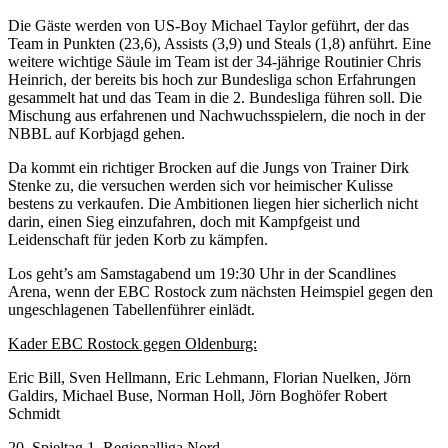
Die Gäste werden von US-Boy Michael Taylor geführt, der das
Team in Punkten (23,6), Assists (3,9) und Steals (1,8) anführt. Eine
weitere wichtige Säule im Team ist der 34-jährige Routinier Chris
Heinrich, der bereits bis hoch zur Bundesliga schon Erfahrungen
gesammelt hat und das Team in die 2. Bundesliga führen soll. Die
Mischung aus erfahrenen und Nachwuchsspielern, die noch in der
NBBL auf Korbjagd gehen.
Da kommt ein richtiger Brocken auf die Jungs von Trainer Dirk
Stenke zu, die versuchen werden sich vor heimischer Kulisse
bestens zu verkaufen. Die Ambitionen liegen hier sicherlich nicht
darin, einen Sieg einzufahren, doch mit Kampfgeist und
Leidenschaft für jeden Korb zu kämpfen.
Los geht’s am Samstagabend um 19:30 Uhr in der Scandlines
Arena, wenn der EBC Rostock zum nächsten Heimspiel gegen den
ungeschlagenen Tabellenführer einlädt.
Kader EBC Rostock gegen Oldenburg:
Eric Bill, Sven Hellmann, Eric Lehmann, Florian Nuelken, Jörn
Galdirs, Michael Buse, Norman Holl, Jörn Boghöfer Robert
Schmidt
20. Spieltag 1. Regionalliga Nord