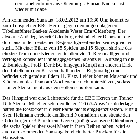
den Tabellenführer aus Oldenburg - Florian Nuelken ist
wieder mit dabei
Am kommenden Samstag, 18.02.2012 um 19:30 Uhr, kommt es
zum Topspiel der EBC Herren gegen den ungeschlagenen
Tabellenführer Baskets Akademie Weser-Ems/Oldenburg. Der
absolute Aufstiegsfavorit Oldenburg reist mit einer Bilanz an, die
durchaus in den deutschen Regionalligaverbänden seines gleichen
sucht. Mit einer Bilanz von 15 Spielen und 15 Siegen sind sie das
einzige Team ohne Niederlage in allen vier 1. Regionalligen und
verfolgen konsequent ihr ausgegebenes Saisonziel - Aufstieg in die
2. Bundesliga ProB. Der EBC hingegen kämpft am anderen Ende
der Tabelle um den Klassenerhalt in der 1. Regionalliga und
befindet sich gerade auf dem 11. Platz. Leider können Maischak und
Stüdemann das Team am Wochenende nicht unterstützen, sodass
Trainer Stenke nicht aus dem vollen schöpfen kann.
Das Hinspiel war eine Lehrstunde für die EBC Herren um Trainer
Dirk Stenke. Mit einer sehr deutlichen 116:65-Auswärtsniederlage
hatten die Rostocker in dieser Partie nichts entgegenzusetzen. Einzig
Sven Hellmann erreichte annähernd Normalform und streute den
Oldenburgern 23 Punkte ein. Gegen groß gewachsene Oldenburger,
die sechs Spieler über zwei Meter in ihren Reihen haben, wird es
auch am kommenden Samstagabend ein harter Brocken für die
Hanseaten.