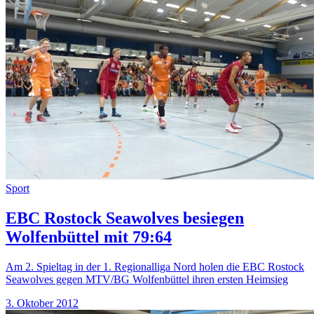
Sport
EBC Rostock Seawolves besiegen
Wolfenbüttel mit 79:64
Am 2. Spieltag in der 1. Regionalliga Nord holen die EBC Rostock
Seawolves gegen MTV/BG Wolfenbüttel ihren ersten Heimsieg
3. Oktober 2012