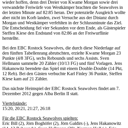
wieder hoffen, denn drei Dreier von Kwame Morgan sowie drei
verwandelte Freiwürfe von Westkämper brachten die Seawolves in
der letzten Minute auf 82:85 heran. Der potenzielle Ausgleich wollte
aber nicht im Korb landen, zwei Versuche aus der Distanz durch
Morgan und Westkämper verfehlten in der Schlussminute das Ziel.
Die Entscheidung fiel vier Sekunden vor dem Ende, als Gästespieler
Steffen Kiese den Endstand von 82:86 an der Freiwurflinie
herstellte.
Bei den EBC Rostock Seawolves, die durch diese Niederlage auf
den fünften Tabellenrang abrutschten, erzielte Kwame Morgan 23
Punkte (4/8 3FG), sechs Rebounds und sechs Assists. Sven
Hellmann sammelte 20 Zähler (10/13 FG) und fünf Vorlagen. Jens
Hakanowitz beendete das Spiel mit einem Double-Double (14 Pkt,
12 Reb). Bei den Gästen verbuchte Karl Finley 36 Punkte, Steffen
Kiese kam auf 21 Zähler.
Das nächste Heimspiel der EBC Rostock Seawolves findet am 7.
Dezember 2012 gegen Alba Berlin II statt.
Viertelstände:
15:20, 20:21, 21:27, 26:18
Für die EBC Rostock Seawolves spielten:
Eric Bill (2), Jörn Boghöfer (2), Jörn Galdirs (-), Jens Hakanowitz