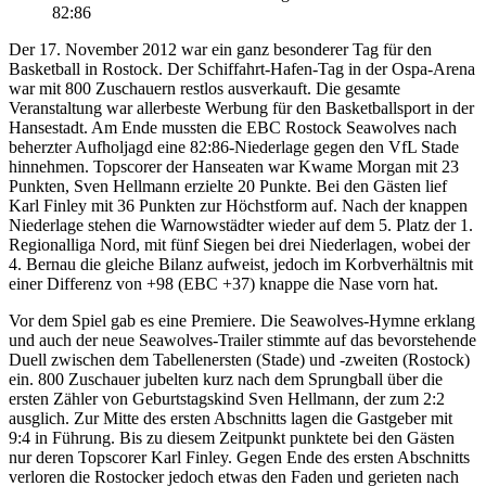
82:86
Der 17. November 2012 war ein ganz besonderer Tag für den
Basketball in Rostock. Der Schiffahrt-Hafen-Tag in der Ospa-Arena
war mit 800 Zuschauern restlos ausverkauft. Die gesamte
Veranstaltung war allerbeste Werbung für den Basketballsport in der
Hansestadt. Am Ende mussten die EBC Rostock Seawolves nach
beherzter Aufholjagd eine 82:86-Niederlage gegen den VfL Stade
hinnehmen. Topscorer der Hanseaten war Kwame Morgan mit 23
Punkten, Sven Hellmann erzielte 20 Punkte. Bei den Gästen lief
Karl Finley mit 36 Punkten zur Höchstform auf. Nach der knappen
Niederlage stehen die Warnowstädter wieder auf dem 5. Platz der 1.
Regionalliga Nord, mit fünf Siegen bei drei Niederlagen, wobei der
4. Bernau die gleiche Bilanz aufweist, jedoch im Korbverhältnis mit
einer Differenz von +98 (EBC +37) knappe die Nase vorn hat.
Vor dem Spiel gab es eine Premiere. Die Seawolves-Hymne erklang
und auch der neue Seawolves-Trailer stimmte auf das bevorstehende
Duell zwischen dem Tabellenersten (Stade) und -zweiten (Rostock)
ein. 800 Zuschauer jubelten kurz nach dem Sprungball über die
ersten Zähler von Geburtstagskind Sven Hellmann, der zum 2:2
ausglich. Zur Mitte des ersten Abschnitts lagen die Gastgeber mit
9:4 in Führung. Bis zu diesem Zeitpunkt punktete bei den Gästen
nur deren Topscorer Karl Finley. Gegen Ende des ersten Abschnitts
verloren die Rostocker jedoch etwas den Faden und gerieten nach