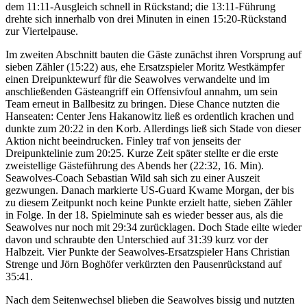
dem 11:11-Ausgleich schnell in Rückstand; die 13:11-Führung
drehte sich innerhalb von drei Minuten in einen 15:20-Rückstand
zur Viertelpause.
Im zweiten Abschnitt bauten die Gäste zunächst ihren Vorsprung auf
sieben Zähler (15:22) aus, ehe Ersatzspieler Moritz Westkämpfer
einen Dreipunktewurf für die Seawolves verwandelte und im
anschließenden Gästeangriff ein Offensivfoul annahm, um sein
Team erneut in Ballbesitz zu bringen. Diese Chance nutzten die
Hanseaten: Center Jens Hakanowitz ließ es ordentlich krachen und
dunkte zum 20:22 in den Korb. Allerdings ließ sich Stade von dieser
Aktion nicht beeindrucken. Finley traf von jenseits der
Dreipunktelinie zum 20:25. Kurze Zeit später stellte er die erste
zweistellige Gästeführung des Abends her (22:32, 16. Min).
Seawolves-Coach Sebastian Wild sah sich zu einer Auszeit
gezwungen. Danach markierte US-Guard Kwame Morgan, der bis
zu diesem Zeitpunkt noch keine Punkte erzielt hatte, sieben Zähler
in Folge. In der 18. Spielminute sah es wieder besser aus, als die
Seawolves nur noch mit 29:34 zurücklagen. Doch Stade eilte wieder
davon und schraubte den Unterschied auf 31:39 kurz vor der
Halbzeit. Vier Punkte der Seawolves-Ersatzspieler Hans Christian
Strenge und Jörn Boghöfer verkürzten den Pausenrückstand auf
35:41.
Nach dem Seitenwechsel blieben die Seawolves bissig und nutzten