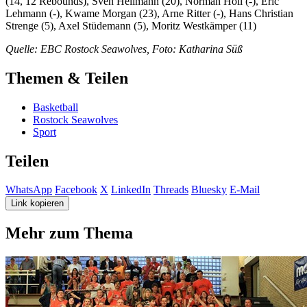
(14, 12 Rebounds), Sven Hellmann (20), Norman Holl (-), Eric
Lehmann (-), Kwame Morgan (23), Arne Ritter (-), Hans Christian
Strenge (5), Axel Stüdemann (5), Moritz Westkämper (11)
Quelle: EBC Rostock Seawolves, Foto: Katharina Süß
Themen & Teilen
Basketball
Rostock Seawolves
Sport
Teilen
WhatsApp
Facebook
X
LinkedIn
Threads
Bluesky
E-Mail
Link kopieren
Mehr zum Thema