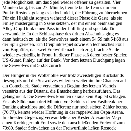
jede Möglichkeit, um das Spiel wieder offener zu gestalten. Vier
Minuten lang, bis zur 27. Minute, trennte beide Teams nur ein
Punkt; Rostock gelang es jedoch nicht, die Führung zu übernehmen.
Für ein Highlight sorgten während dieser Phase die Gäste, als sie
Finley mustergültig in Szene setzten, der mit einem beidhändigen
Alley-Oop-Dunk einen Pass in der Luft fing und spektakulär
verwandelte. In der Schlussphase des dritten Abschnitts ging es
dann hektisch zu, als die Seawolves nach einem 54:59 mit 54:68 aus
der Spur gerieten. Ein Dreipunktespiel sowie ein technisches Foul
von Boghöfer, das zwei Freiwürfe nach sich zog, brachte Stade
wieder zweistellig in Front. In dieser Phase saß deren bester Spieler,
US-Guard Finley, auf der Bank. Vor dem letzten Durchgang lagen
die Seawolves mit 56:68 zurück.
Der Hunger in der Wolfshöhle war trotz zweistelligen Rückstands
riesengroß und die Seawolves witterten weiterhin ihre Chancen auf
ein Comeback. Stade versuchte zu Beginn des letzten Viertels
verstärkt aus der Distanz, die Entscheidung herbeizuführen. Das
gelang nicht. Die Seawolves konnten daraus kein Kapital schlagen.
Erst als Stüdemann drei Minuten vor Schluss einen Fastbreak per
Dunking abschloss und die Differenz nur noch sieben Zähler betrug
(70:77), keimte wieder Hoffnung in der rappelvollen Ospa-Arena.
Im direkten Gegenzug verwandelte aber Kester-Alexander Mayr
einen Korbleger mit Foul sowie den anschließenden Freiwurf zum
70:80. Stader Schwächen an der Freiwurflinie ließen Rostock