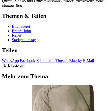
Quelle: Hanse- und Universitätsstadt Rostock, Pressestelle, Foto:
Mathias Beier
Themen & Teilen
Bildhauerei
Erhard John
Relief
Stadtgeburtstag
Teilen
WhatsApp
Facebook
X
LinkedIn
Threads
Bluesky
E-Mail
Link kopieren
Mehr zum Thema