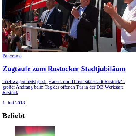
Panorama
Zugtaufe zum Rostocker Stadtjubiläum
Triebwagen heißt jetzt „Hanse- und Universitätsstadt Rostock“ -
großer Andrang beim Tag der offenen Tür in der DB Werkstatt
Rostock
1. Juli 2018
Beliebt