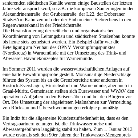
sanierenden städtischen Kanäle waren einige Baustellen der letzten
Jahre sehr anspruchsvoll; so z.B. die komplexen Sanierungen in der
Alexandrinenstraße, der Grubenstraße, der L22, der Doberaner
Straße/Am Kabutzenhof oder der Einbau eines Siebrechens in den
Regenwasserkanal in der Friedrichstraße.
Die Herausforderung der zeitlichen und organisatorischen
Koordinierung von Leitungsbau und städtischem Straßenbau konnte
bis heute stets gemeistert werden. Ein Beispiel dafür war die
Beteiligung am Neubau des ÖPNV-Verknüpfungspunktes
(Nordkreuz) in Warnemünde mit der Umsetzung des Trink- und
Abwasser-Havariekonzeptes für Warnemünde.
Im Sommer 2011 wurden die wasserwirtschaftlichen Anlagen auf
eine harte Bewährungsprobe gestellt. Monsunartige Niederschläge
führten das System bis an die Grenzbereiche unter anderem in
Rostock-Evershagen, Hinrichsdorf und Warnemünde, aber auch in
Graal-Müritz. Gemeinsam stellten sich Eurawasser und WWAV den
operativen Aufgaben in den Krisenstäben und bei den Bürgern vor
Ort. Die Umsetzung der abgeleiteten Maßnahmen zur Vermeidung
von Rückstau und Überschwemmungen erfolgte planmäßig.
Ein Indiz für die allgemeine Kundenzufriedenheit ist, dass es den
Vertragspartnern gelungen ist, die Trinkwasserpreise und
Abwassergebühren langjährig stabil zu halten. Zum 1. Januar 2013
wurde erstmals seit den 90er Jahren der Trinkwasser-Mengenpreis