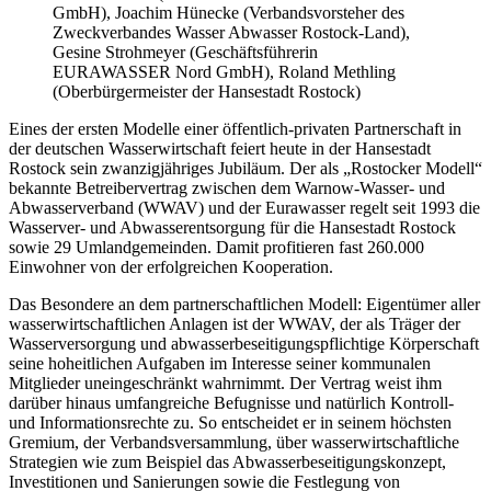
GmbH), Joachim Hünecke (Verbandsvorsteher des
Zweckverbandes Wasser Abwasser Rostock-Land),
Gesine Strohmeyer (Geschäftsführerin
EURAWASSER Nord GmbH), Roland Methling
(Oberbürgermeister der Hansestadt Rostock)
Eines der ersten Modelle einer öffentlich-privaten Partnerschaft in
der deutschen Wasserwirtschaft feiert heute in der Hansestadt
Rostock sein zwanzigjähriges Jubiläum. Der als „Rostocker Modell“
bekannte Betreibervertrag zwischen dem Warnow-Wasser- und
Abwasserverband (WWAV) und der Eurawasser regelt seit 1993 die
Wasserver- und Abwasserentsorgung für die Hansestadt Rostock
sowie 29 Umlandgemeinden. Damit profitieren fast 260.000
Einwohner von der erfolgreichen Kooperation.
Das Besondere an dem partnerschaftlichen Modell: Eigentümer aller
wasserwirtschaftlichen Anlagen ist der WWAV, der als Träger der
Wasserversorgung und abwasserbeseitigungspflichtige Körperschaft
seine hoheitlichen Aufgaben im Interesse seiner kommunalen
Mitglieder uneingeschränkt wahrnimmt. Der Vertrag weist ihm
darüber hinaus umfangreiche Befugnisse und natürlich Kontroll-
und Informationsrechte zu. So entscheidet er in seinem höchsten
Gremium, der Verbandsversammlung, über wasserwirtschaftliche
Strategien wie zum Beispiel das Abwasserbeseitigungskonzept,
Investitionen und Sanierungen sowie die Festlegung von