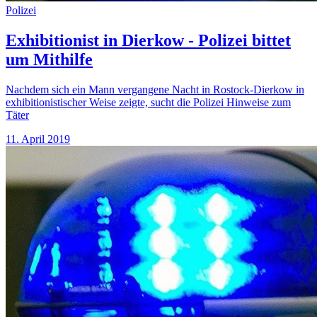
Polizei
Exhibitionist in Dierkow - Polizei bittet
um Mithilfe
Nachdem sich ein Mann vergangene Nacht in Rostock-Dierkow in
exhibitionistischer Weise zeigte, sucht die Polizei Hinweise zum
Täter
11. April 2019