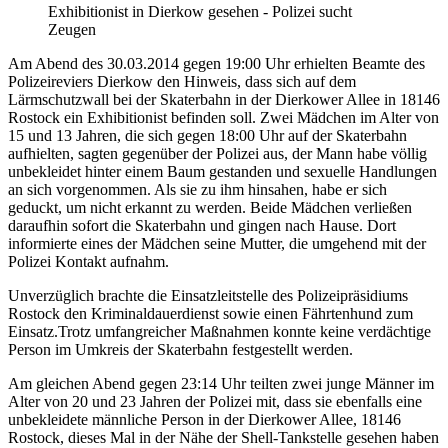
Exhibitionist in Dierkow gesehen - Polizei sucht
Zeugen
Am Abend des 30.03.2014 gegen 19:00 Uhr erhielten Beamte des
Polizeireviers Dierkow den Hinweis, dass sich auf dem
Lärmschutzwall bei der Skaterbahn in der Dierkower Allee in 18146
Rostock ein Exhibitionist befinden soll. Zwei Mädchen im Alter von
15 und 13 Jahren, die sich gegen 18:00 Uhr auf der Skaterbahn
aufhielten, sagten gegenüber der Polizei aus, der Mann habe völlig
unbekleidet hinter einem Baum gestanden und sexuelle Handlungen
an sich vorgenommen. Als sie zu ihm hinsahen, habe er sich
geduckt, um nicht erkannt zu werden. Beide Mädchen verließen
daraufhin sofort die Skaterbahn und gingen nach Hause. Dort
informierte eines der Mädchen seine Mutter, die umgehend mit der
Polizei Kontakt aufnahm.
Unverzüglich brachte die Einsatzleitstelle des Polizeipräsidiums
Rostock den Kriminaldauerdienst sowie einen Fährtenhund zum
Einsatz.Trotz umfangreicher Maßnahmen konnte keine verdächtige
Person im Umkreis der Skaterbahn festgestellt werden.
Am gleichen Abend gegen 23:14 Uhr teilten zwei junge Männer im
Alter von 20 und 23 Jahren der Polizei mit, dass sie ebenfalls eine
unbekleidete männliche Person in der Dierkower Allee, 18146
Rostock, dieses Mal in der Nähe der Shell-Tankstelle gesehen haben