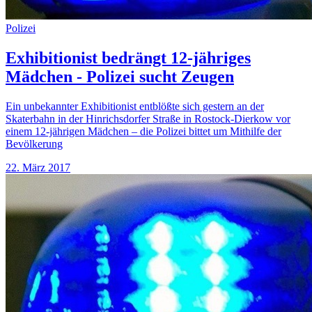
Polizei
Exhibitionist bedrängt 12-jähriges
Mädchen - Polizei sucht Zeugen
Ein unbekannter Exhibitionist entblößte sich gestern an der
Skaterbahn in der Hinrichsdorfer Straße in Rostock-Dierkow vor
einem 12-jährigen Mädchen – die Polizei bittet um Mithilfe der
Bevölkerung
22. März 2017