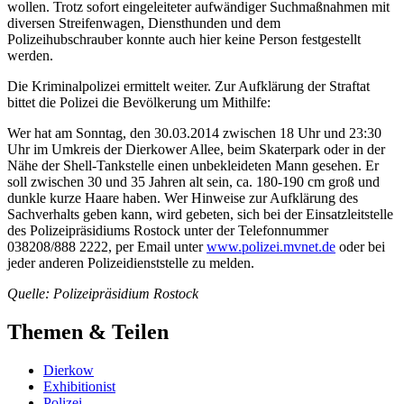
wollen. Trotz sofort eingeleiteter aufwändiger Suchmaßnahmen mit
diversen Streifenwagen, Diensthunden und dem
Polizeihubschrauber konnte auch hier keine Person festgestellt
werden.
Die Kriminalpolizei ermittelt weiter. Zur Aufklärung der Straftat
bittet die Polizei die Bevölkerung um Mithilfe:
Wer hat am Sonntag, den 30.03.2014 zwischen 18 Uhr und 23:30
Uhr im Umkreis der Dierkower Allee, beim Skaterpark oder in der
Nähe der Shell-Tankstelle einen unbekleideten Mann gesehen. Er
soll zwischen 30 und 35 Jahren alt sein, ca. 180-190 cm groß und
dunkle kurze Haare haben. Wer Hinweise zur Aufklärung des
Sachverhalts geben kann, wird gebeten, sich bei der Einsatzleitstelle
des Polizeipräsidiums Rostock unter der Telefonnummer
038208/888 2222, per Email unter
www.polizei.mvnet.de
oder bei
jeder anderen Polizeidienststelle zu melden.
Quelle: Polizeipräsidium Rostock
Themen & Teilen
Dierkow
Exhibitionist
Polizei