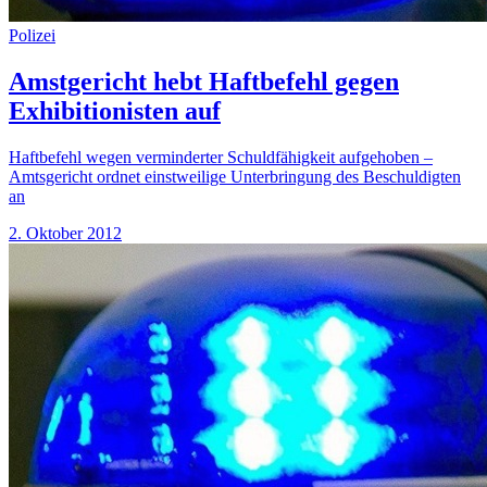
Polizei
Amstgericht hebt Haftbefehl gegen
Exhibitionisten auf
Haftbefehl wegen verminderter Schuldfähigkeit aufgehoben –
Amtsgericht ordnet einstweilige Unterbringung des Beschuldigten
an
2. Oktober 2012