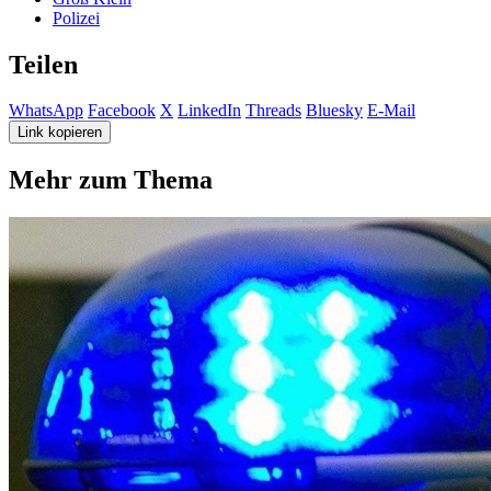
Polizei
Teilen
WhatsApp
Facebook
X
LinkedIn
Threads
Bluesky
E-Mail
Link kopieren
Mehr zum Thema