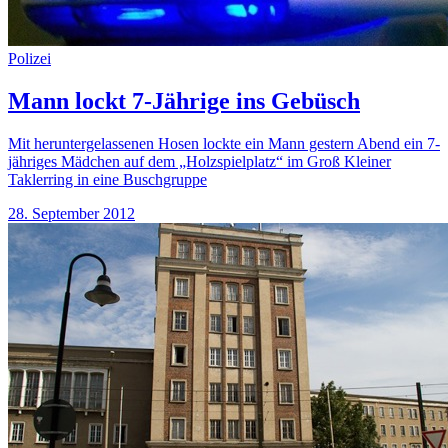
Polizei
Mann lockt 7-Jährige ins Gebüsch
Mit heruntergelassenen Hosen lockte ein Mann gestern Abend ein 7-
jähriges Mädchen auf dem „Holzspielplatz“ im Groß Kleiner
Taklerring in eine Buschgruppe
28. September 2012