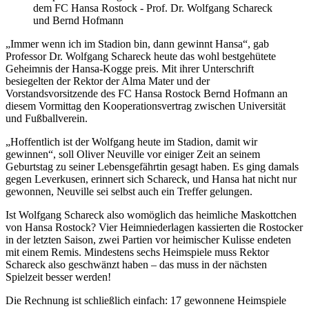
dem FC Hansa Rostock - Prof. Dr. Wolfgang Schareck
und Bernd Hofmann
„Immer wenn ich im Stadion bin, dann gewinnt Hansa“, gab
Professor Dr. Wolfgang Schareck heute das wohl bestgehütete
Geheimnis der Hansa-Kogge preis. Mit ihrer Unterschrift
besiegelten der Rektor der Alma Mater und der
Vorstandsvorsitzende des FC Hansa Rostock Bernd Hofmann an
diesem Vormittag den Kooperationsvertrag zwischen Universität
und Fußballverein.
„Hoffentlich ist der Wolfgang heute im Stadion, damit wir
gewinnen“, soll Oliver Neuville vor einiger Zeit an seinem
Geburtstag zu seiner Lebensgefährtin gesagt haben. Es ging damals
gegen Leverkusen, erinnert sich Schareck, und Hansa hat nicht nur
gewonnen, Neuville sei selbst auch ein Treffer gelungen.
Ist Wolfgang Schareck also womöglich das heimliche Maskottchen
von Hansa Rostock? Vier Heimniederlagen kassierten die Rostocker
in der letzten Saison, zwei Partien vor heimischer Kulisse endeten
mit einem Remis. Mindestens sechs Heimspiele muss Rektor
Schareck also geschwänzt haben – das muss in der nächsten
Spielzeit besser werden!
Die Rechnung ist schließlich einfach: 17 gewonnene Heimspiele