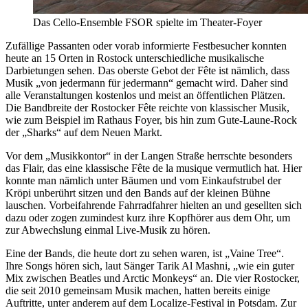
Das Cello-Ensemble FSOR spielte im Theater-Foyer
Zufällige Passanten oder vorab informierte Festbesucher konnten
heute an 15 Orten in Rostock unterschiedliche musikalische
Darbietungen sehen. Das oberste Gebot der Fête ist nämlich, dass
Musik „von jedermann für jedermann“ gemacht wird. Daher sind
alle Veranstaltungen kostenlos und meist an öffentlichen Plätzen.
Die Bandbreite der Rostocker Fête reichte von klassischer Musik,
wie zum Beispiel im Rathaus Foyer, bis hin zum Gute-Laune-Rock
der „Sharks“ auf dem Neuen Markt.
Vor dem „Musikkontor“ in der Langen Straße herrschte besonders
das Flair, das eine klassische Fête de la musique vermutlich hat. Hier
konnte man nämlich unter Bäumen und vom Einkaufstrubel der
Kröpi unberührt sitzen und den Bands auf der kleinen Bühne
lauschen. Vorbeifahrende Fahrradfahrer hielten an und gesellten sich
dazu oder zogen zumindest kurz ihre Kopfhörer aus dem Ohr, um
zur Abwechslung einmal Live-Musik zu hören.
Eine der Bands, die heute dort zu sehen waren, ist „Vaine Tree“.
Ihre Songs hören sich, laut Sänger Tarik Al Mashni, „wie ein guter
Mix zwischen Beatles und Arctic Monkeys“ an. Die vier Rostocker,
die seit 2010 gemeinsam Musik machen, hatten bereits einige
Auftritte, unter anderem auf dem Localize-Festival in Potsdam. Zur