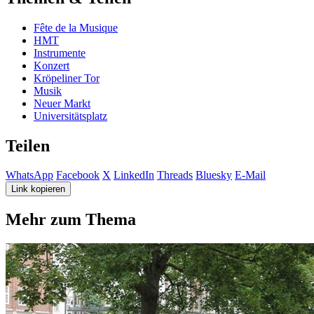
Fête de la Musique
HMT
Instrumente
Konzert
Kröpeliner Tor
Musik
Neuer Markt
Universitätsplatz
Teilen
WhatsApp
Facebook
X
LinkedIn
Threads
Bluesky
E-Mail
Link kopieren
Mehr zum Thema