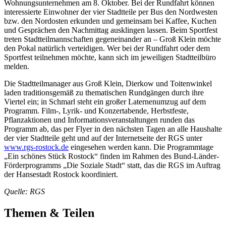
Wohnungsunternehmen am 8. Oktober. Bei der Rundfahrt können
interessierte Einwohner der vier Stadtteile per Bus den Nordwesten
bzw. den Nordosten erkunden und gemeinsam bei Kaffee, Kuchen
und Gesprächen den Nachmittag ausklingen lassen. Beim Sportfest
treten Stadtteilmannschaften gegeneinander an – Groß Klein möchte
den Pokal natürlich verteidigen. Wer bei der Rundfahrt oder dem
Sportfest teilnehmen möchte, kann sich im jeweiligen Stadtteilbüro
melden.
Die Stadtteilmanager aus Groß Klein, Dierkow und Toitenwinkel
laden traditionsgemäß zu thematischen Rundgängen durch ihre
Viertel ein; in Schmarl steht ein großer Laternenumzug auf dem
Programm. Film-, Lyrik- und Konzertabende, Herbstfeste,
Pflanzaktionen und Informationsveranstaltungen runden das
Programm ab, das per Flyer in den nächsten Tagen an alle Haushalte
der vier Stadtteile geht und auf der Internetseite der RGS unter
www.rgs-rostock.de
eingesehen werden kann. Die Programmtage
„Ein schönes Stück Rostock“ finden im Rahmen des Bund-Länder-
Förderprogramms „Die Soziale Stadt“ statt, das die RGS im Auftrag
der Hansestadt Rostock koordiniert.
Quelle: RGS
Themen & Teilen