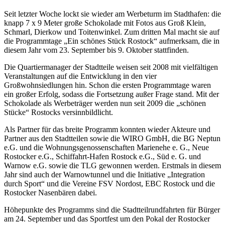
Seit letzter Woche lockt sie wieder am Werbeturm im Stadthafen: die
knapp 7 x 9 Meter große Schokolade mit Fotos aus Groß Klein,
Schmarl, Dierkow und Toitenwinkel. Zum dritten Mal macht sie auf
die Programmtage „Ein schönes Stück Rostock“ aufmerksam, die in
diesem Jahr vom 23. September bis 9. Oktober stattfinden.
Die Quartiermanager der Stadtteile weisen seit 2008 mit vielfältigen
Veranstaltungen auf die Entwicklung in den vier
Großwohnsiedlungen hin. Schon die ersten Programmtage waren
ein großer Erfolg, sodass die Fortsetzung außer Frage stand. Mit der
Schokolade als Werbeträger werden nun seit 2009 die „schönen
Stücke“ Rostocks versinnbildlicht.
Als Partner für das breite Programm konnten wieder Akteure und
Partner aus den Stadtteilen sowie die WIRO GmbH, die BG Neptun
e.G. und die Wohnungsgenossenschaften Marienehe e. G., Neue
Rostocker e.G., Schiffahrt-Hafen Rostock e.G., Süd e. G. und
Warnow e.G. sowie die TLG gewonnen werden. Erstmals in diesem
Jahr sind auch der Warnowtunnel und die Initiative „Integration
durch Sport“ und die Vereine FSV Nordost, EBC Rostock und die
Rostocker Nasenbären dabei.
Höhepunkte des Programms sind die Stadtteilrundfahrten für Bürger
am 24. September und das Sportfest um den Pokal der Rostocker