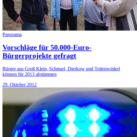
Panorama
Vorschläge für 50.000-Euro-
Bürgerprojekte gefragt
Bürger aus Groß Klein, Schmarl, Dierkow und Toitenwinkel
können für 2013 abstimmen
29. Oktober 2012