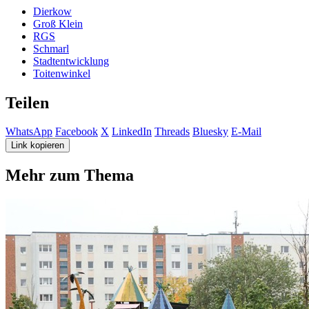
Dierkow
Groß Klein
RGS
Schmarl
Stadtentwicklung
Toitenwinkel
Teilen
WhatsApp
Facebook
X
LinkedIn
Threads
Bluesky
E-Mail
Link kopieren
Mehr zum Thema