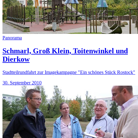
Panorama
Schmarl, Groß Klein, Toitenwinkel und
Dierkow
Stadtteilrundfahrt zur Imagekampagne "Ein schönes Stück Rostock"
30. September 2010